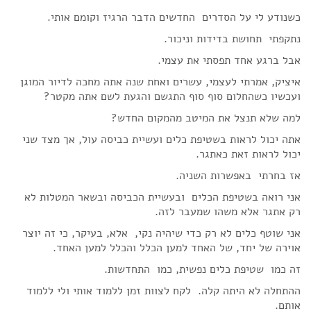
כשנודע לי על הסדרים החדשים הדבר הרגיז וקומם אותי.
נתקפתי תחושת בדידות וניכור.
אבל ברגע אחד תפסתי את עצמי.
איציק, אמרתי לעצמי, עשרים ואחת שנה אתה מחכה לדיור המוגן
ועכשיו כשהחלום סוף סוף התגשם והגעת לשם אתה מקטר?
למה שלא תנצל את המיטב מהמקום החדש?
אתה יכול לראות בשטיפת כלים ועשיית כביסה עול, אך מצד שני
יכול לראות זאת כאתגר.
אז בחרתי באפשרות השניה.
אני רואה בשטיפת הכלים ובעשיית הכביסה ובשאר המטלות לא
רק אתגר אלא משהו שמעבר לזה.
אני שוטף כלים לא רק כדי שיהיה נקי, אלא, בעיקר, כי זה יוצר
אוירה של יחד, של האחד למען הכלל והכלל למען האחד.
זה כמו שטיפת כלים נפשית, כמו התחדשות.
ההתחלה לא היתה קלה. לקח לצוות זמן ללמוד אותי ולי ללמוד
אותם.