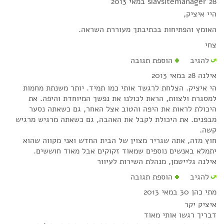
28 במאי 2013
slavsitemanager
היי איציק,
האומץ והפתיחות בכתיבתך מעוררת השראה.
צחי
להגיב
הוספת תגובה
אילנה
28 במאי 2013
הי איציק. הצלחת לרגשד אותי כמו תמיד. יותר משנתת מחמות
למסגרת ולצוות, הראת לכולנו את נפשך המיוחדת והיפה. את
היכולת לראות את היפה והטוב אצל האחר, גם כשאתה נסער
מבפנים. את היכולת לקבל את האהבה, גם כשאתה מרגיש מרגיש
קשה.
חוץ מזה, אתה שגריר מצוין של הבית החדש ואני מקווה שהוא
יתמלא באנשים נוספים שמאוד זקוקים אבל מאוד חוששים.
אילנה גלייטמן, מנהלת השירות לעיוור
להגיב
הוספת תגובה
מתי כהן
30 במאי 2013
איציק יקר
דבריך רגשו אותי מאוד