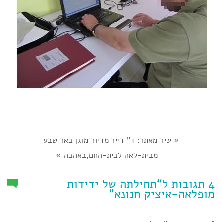
«
שיר מאתר: ד" דייר מדיור מוגן באר שבע
מבית-לאה לבית-החם,באהבה
»
4 תגובות ל“תחילתה של ידידות
מופלאה-איציק חנונא”