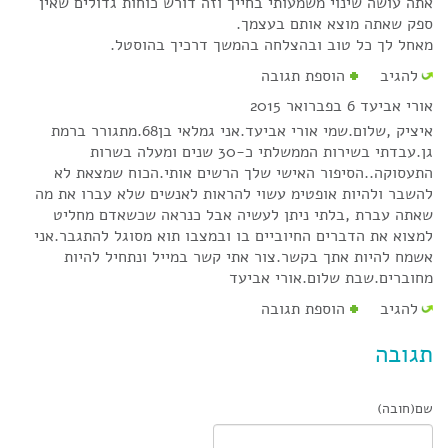
אתה עושה שינוי משמעותי בחייך וזה דורש כוחות גדולים שאין
ספק שאתה מוצא אותם בעצמך.
מאחל לך כל טוב ובהצלחה בהמשך דרכיך בהוסטל.
להגיב
הוספת תגובה
אורי אביעד
6 בפברואר 2015
איציק ,שלום.שמי אורי אביעד.אני גמלאי בן68.מתגורר ברמת
גן.עבדתי בשירות הממשלתי כ-30 שנים ומעלה בשרות
התעסוקה..הסיפור האישי שלך הרשים אותי.הכוח שמצאת לא
להשבר ולהיות אופטימ עשוי להראות לאנשים שלא עברו את מה
שאתה עברת ,בלתי ניתן לעשיה אבל כנראה שכשאדם מחליט
למצוא את הדברים החיוביים בו ובמצבו תוא מסוגל להתגבר.אני
אשמח להיות אתך בקשר.צור אתי קשר במייל ונתחיל להיות
מחוברים.שבת שלום.אורי אביעד
להגיב
הוספת תגובה
תגובה
שם(חובה)