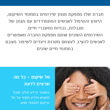
שיקום בקהילה לנפגעי נפש
במסגרות דיור שונות
חברת שלו מספקת מגוון שירותים בתחומי השיקום,
היעוץ והטיפול לאנשים המתמודדים עם מגוון של
מגבלות, נכויות ומשברי חיים.
השירותים השונים אותם מספקת החברה מאפשרים
לאנשים להציב לעצמם מטרות ויעדים לשיפור מצבם
בתחומי חיים שונים
סל שיקום - כל מה
שרצית לדעת
במאגר הידע שלנו תוכל
למצוא מידע מקיף על סל
שיקום לנפגעי נפש.