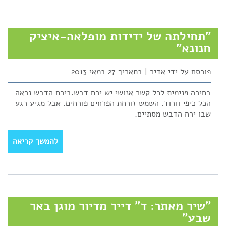
"תחילתה של ידידות מופלאה-איציק
חנונא"
פורסם על ידי אדיר | בתאריך 27 במאי 2013
בחירה פנימית לכל קשר אנושי יש ירח דבש.בירח הדבש נראה
הכל כיפי וורוד. השמש זורחת הפרחים פורחים. אבל מגיע רגע
שבו ירח הדבש מסתיים.
להמשך קריאה
"שיר מאתר: ד" דייר מדיור מוגן באר
שבע"