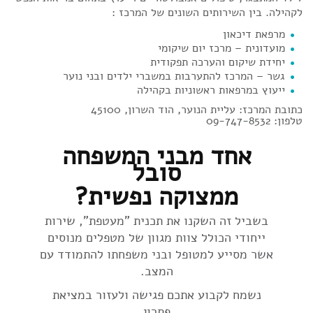
לקהילה. בין השירותים השונים של המרכז :
מרפאת דיכאון
מועדונית – מרכז יום שיקומי
יחידת שיקום והערכה תפקודית
גשר – המרכז להתערבות במשברי ילדים ובני נוער
ייעוץ במרפאות ראשוניות בקהילה
כתובת המרכז: עליית הנוער, הוד השרון, 45100
טלפון: 09-747-8532
אחד מבני המשפחה
סובל
ממצוקה נפשית?
בשביל זה השקנו את תכנית "מעטפת", שירות
ייחודי הכולל צוות מגוון של מטפלים מנוסים
אשר מסייע למטופל ובני משפחתו להתמודד עם
המצב.
נשמח לקבוע אתכם פגישה ולעזור במציאת
פתרון