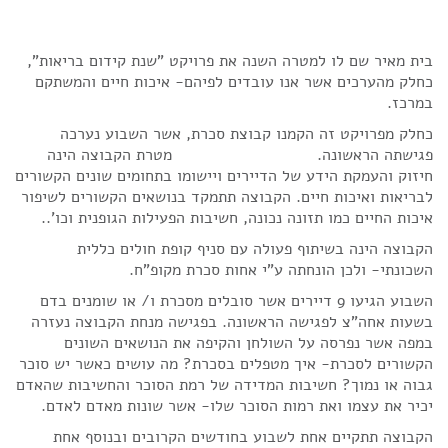
בית מאיר שם לו למטרה השנה את פרויקט "שנת קידום בריאות",
כחלק מהערכים אשר אנו עובדים לפיהם- איכות חיים והמשתקם
במרכז.
כחלק מפרויקט זה הקמנו קבוצת סכרת, אשר השבוע נערכה
פגישתה הראשונה. מטרת הקבוצה הינה
חיזוק והעמקת הידע של הדיירים ויישומו בתחומים שונים הקשורים
לבריאות ואיכות חיים. הקבוצה תתמקד בנושאים הקשורים לשיפור
איכות החיים כמו תזונה נכונה, חשיבות הפעילות הגופנית וכו'..
הקבוצה הינה בשיתוף פעולה עם סניף קופת חולים כללית
השכונתי- ולכן הונחתה ע"י אחות סכרת מקופ"ח.
השבוע הגיעו 9 דיירים אשר סובלים מסכרת ו/ או שומנים בדם
בשעות אחה"צ לפגישה הראשונה. בפגישה מנחת הקבוצה נעזרה
במפה אשר נפרסה על השולחן והקיפה את הנושאים השונים
הקשורים לסכרת- איך מטפלים בסכרת? מה עושים כאשר יש סוכר
גבוה או נמוך? חשיבות המדידה של רמת הסוכר והחשיבות שהאדם
יכיר את עצמו ואת רמות הסוכר שלו- אשר שונות מאדם לאדם.
הקבוצה תתקיים אחת לשבוע בחודשים הקרובים ובנוסף אחת