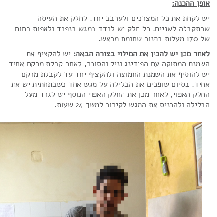
אופן ההכנה:
יש לקחת את כל המצרכים ולערבב יחד. לחלק את העיסה
שהתקבלה לשניים. כל חלק יש לרדד במגש בנפרד ולאפות בחום
של 170 מעלות בתנור שחומם מראש
.
לאחר מכן יש להכין את המילוי בצורה הבאה:
יש להקציף את
השמנת המתוקה עם הפודינג וניל והסוכר, לאחר קבלת מרקם אחיד
יש להוסיף את השמנת החמוצה ולהקציף יחד עד לקבלת מרקם
אחיד. בסיום שופכים את הבלילה על מגש אחד כשבתחתית יש את
החלק האפוי, לאחר מכן את החלק האפוי הנוסף יש לגרד מעל
הבלילה ולהכניס את המגש לקירור למשך 24 שעות.