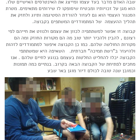
שבה האדם מדבר בעד עצמו ומייצג את האינטרסים האישיים שלו.
הוא מגן על זכויותיו ומבטיח שיסופקו לו שירותים מתאימים. מטרת
הסנגור העצמי הוא גם לעזור להורדת הסטיגמה ותיוג ולחזק את
תהליך ההעצמה של המתמודדים המשתפים בקבוצה.
קבוצה זו אפשר למשתתפיה לכוון את עצמם ולנווט את חייהם לפי
רצונם , להבין ולהכיר יותר טוב מה הם מקורות החוזק ומה הם
מקורות החולשה שלהם. כמו כן הקבוצה איפשר למתמודדים לזהות
ולהיעזר ב"רשת תמיכה" חברתית. השאיפה היא שמשתתפי
הקבוצה יכלו להחליט החלטות בעצמם בנוגע לחיים שלהם . אנו
מחכים לפתיחת של הקבוצה הבאה בקרוב. בנתיים כמה תמונות
וכמובן שנה טובה לכולם דיור מוגן באר שבע