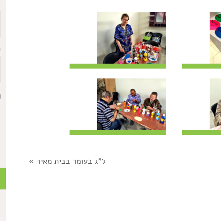
כ
ת
ל"ג בעומר בבית מאיר
»
כ