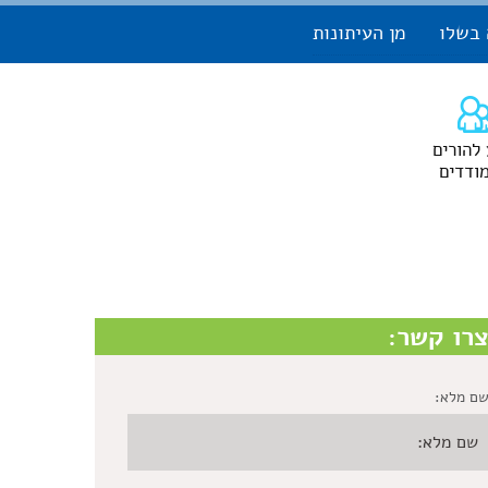
 בשלו
מן העיתונות
 להורים
ודדים
רו קשר:
ם מלא: