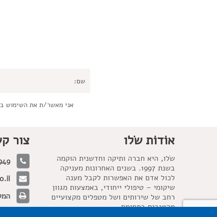
אני מאשר/ת את השימוש ב
אוֹדוֹת שׂלו
צור ק
שׂלו, היא חברה ותיקה וחדשנית הוקמה
949
בשנת 1997. בשנים האחרונות מעניקה
לכול אדם את האפשרות לקבל מענה
.il
שיקומי – טיפולי ייחודי, באמצעות מגוון
המלאכה 21, 
רחב של שירותים ושל מטפלים מקצועיים
מהטובים בתחומם.