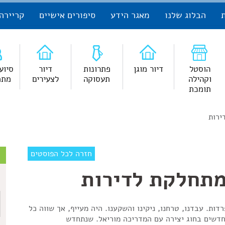
הבלוג שלנו
מאגר הידע
סיפורים אישיים
קריירה
הוסטל
דיור מוגן
פתרונות
דיור
סיוע
וקהילה
תעסוקה
לצעירים
מתמ
תומכת
ירות
צ
חזרה לכל הפוסטים
מתחלקת לדירות
ש
ות. עבדנו, טרחנו, ניקינו והשקענו. היה מעייף, אך שווה כל
חדשים בחוג יצירה עם המדריכה מוריאל. שנתחדש