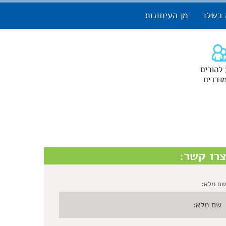
 בשלו
מן העיתונות
 להורים
ודדים
רו קשר:
ם מלא: