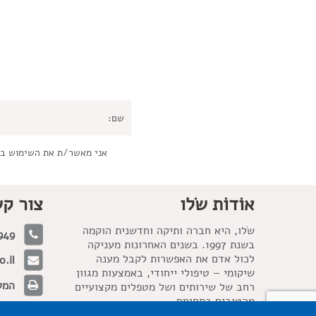
אני מאשר/ת את השימוש ב
אוֹדוֹת שׂלו
צור ק
שׂלו, היא חברה ותיקה וחדשנית הוקמה
949
בשנת 1997. בשנים האחרונות מעניקה
לכול אדם את האפשרות לקבל מענה
.il
שיקומי – טיפולי ייחודי, באמצעות מגוון
המלאכה 21, 
רחב של שירותים ושל מטפלים מקצועיים
מהטובים בתחומם.