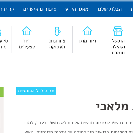
הבלוג שלנו
מאגר הידע
סיפורים אישיים
קריירה
הוסטל
דיור מוגן
פתרונות
דיור
סיוע
וקהילה
תעסוקה
לצעירים
מתמ
תומכת
צ
חזרה לכל הפוסטים
מלאכי
ש
ים נחשפו למזונות חדשים אליהם לא נחשפו בעבר, למדו
ם להתנסות בבישול תוך למידה על ערכים תזונתיים. נושא