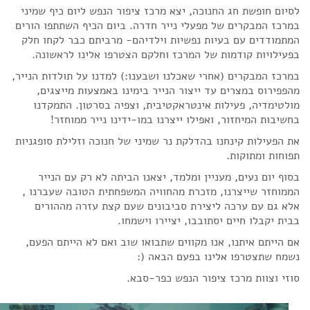
לסיום חופשת חג החנוכה, יצא מרכז ציפור הנפש ליום כיף שמיני
במרכז המבקרים של מפעלי נייר חדרה. ביום הכיף השתתפו הורים
המתמודדים עם בעיות נפשיות וילדיהם- מרביתם כבר לקחו חלק
בפעילויות קודמות של המרכז וחלקם הצטרפו אלינו לראשונה.
במרכז המבקרים (אחרי שאכלנו ושבענו:) למדנו על תולדות הנייר,
מהפפירוס במצרים עד ייצור הנייר בימינו באמצעות מייצגים,
מולטימדיה, פעילות אינטראקטיבית, וצפיה בסרטון. התמקדנו
בחשיבות המיחזור, ואפילו ייצרנו במו-ידינו נייר ממוחזר!
את הפעילות קינחנו בהדלקת נר שמיני של חנוכה וזלילת סופגניות
תפוחות ומתוקות.
בסוף יום נעים, מעניין ומלמד, יצאנו הביתה לא רק עם הנייר
הממוחזר שייצרנו, מזכרת מהחוויה המשפחתית הטובה שעברנו ,
אלא גם עם ערכה ליצירת סביבונים שעם קצת עזרה מההורים
בבית יקבלו חיים יסתובבו, יציירו וישמחו.
אם הייתם איתנו, אנו מקווים שתבואו שוב ואם לא הייתם הפעם,
נשמח שתצטרפו אלינו בפעם הבאה (:
סוזי וצוות מרכז ציפור הנפש כפר-סבא.