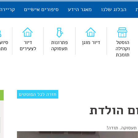
הבלוג שלנו
מאגר הידע
סיפורים אישיים
קריירה
הוסטל
דיור מוגן
פתרונות
דיור
סיוע
וקהילה
תעסוקה
לצעירים
מתמ
תומכת
צ
חזרה לכל הפוסטים
ם הולדת
ש
תעסוקה. תודה!