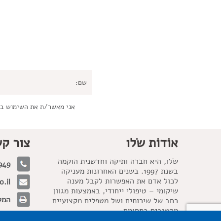
אני מאשר/ת את השימוש ב
אוֹדוֹת שׂלו
צור ק
שׂלו, היא חברה ותיקה וחדשנית הוקמה
949
בשנת 1997. בשנים האחרונות מעניקה
לכול אדם את האפשרות לקבל מענה
.il
שיקומי – טיפולי ייחודי, באמצעות מגוון
המלאכה 21, 
רחב של שירותים ושל מטפלים מקצועיים
מהטובים בתחומם.