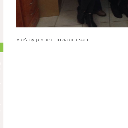
חוגגים יום הולדת בדיור מוגן ענבלים
»
ת
מ
פ
ע
א
ע
מ
ב