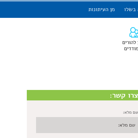
 בשלו
מן העיתונות
 להורים
ודדים
רו קשר:
ם מלא: