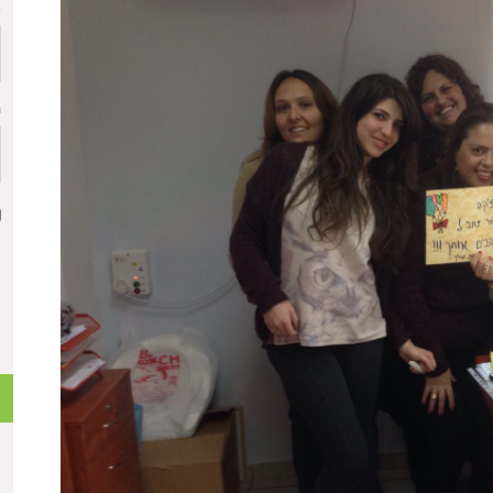
כ
ת
כ