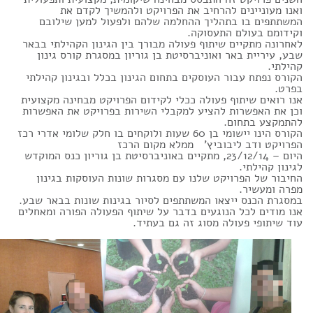
ואנו מעוניינים להרחיב את הפרויקט ולהמשיך לקדם את
המשתתפים בו בתהליך ההחלמה שלהם ולפעול למען שילובם
וקידומם בעולם התעסוקה.
לאחרונה מתקיים שיתוף פעולה מבורך בין הגינון הקהילתי בבאר
שבע, עיריית באר ואוניברסיטת בן גוריון במסגרת קורס גינון
קהילתי.
הקורס נפתח עבור העוסקים בתחום הגינון בכלל ובגינון קהילתי
בפרט.
אנו רואים שיתוף פעולה ככלי לקידום הפרויקט מבחינה מקצועית
וכן את האפשרות להציע למקבלי השירות בפרויקט את האפשרות
להתמקצע בתחום.
הקורס הינו יישומי בן 60 שעות ולוקחים בו חלק שלומי אדרי רכז
הפרויקט ודב ליבוביץ' ממלא מקום הרכז
היום – 23/12/14, מתקיים באוניברסיטת בן גוריון כנס המוקדש
לגינון קהילתי.
החיבור של הפרויקט שלנו עם מסגרות שונות העוסקות בגינון
מפרה ומעשיר.
במסגרת הכנס ייצאו המשתתפים לסיור בגינות שונות בבאר שבע.
אנו מודים לכל הנוגעים בדבר על שיתוף הפעולה הפורה ומאחלים
עוד שיתופי פעולה מסוג זה גם בעתיד.