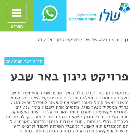
תפריט
הבלוג של שלו
>
פרויקט גינון באר שבע
דף בית >
חזרה לכל הפוסטים
פרויקט גינון באר שבע
פרויקט גינון באר שבע נכלל במשך מספר שנים תחת מסגרת של
תעסוקה נתמכת. בתחילת החודש זכה הפרויקט לשינוי משמעותי
וחשוב כאשר קיבל באופן רשמי את האישור למסלול מפעל מוגן.
כחלק ממסלול מפעל מוגן, מתקיים אחת לשבוע בימי שני, יום
לימודים מקצועי בו מועבר חומר תאורטי על ידי צוות התעסוקה.
חומר הלימוד כולל מגוון נושאים כגון: מיצוי זכויות , קבלת סמכות
בעבודה, נהלי בטיחות , סוגי עבודות בגינון וכדומה. מטרתו של
יום הלימודים הוא לאפשר למקבלי השירות ללמוד ולרכוש ידע
חדש ולהתמקצע בצורה יעילה בתחום הגינון. היום, בתאריך