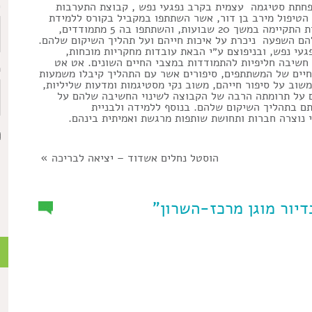
כ
חתת סטיגמה עצמית בקרב נפגעי נפש , קבוצת התערבות
מת הטיפול מירב בן דור, אשר השתתפו במקביל בקורס ללמידת
ההתערבות בביה״ס לשיקום. קבוצת ההתערבות האינטימית התקיימה במשך 20 שבועות, והשתתפו בה 5 מתמודדים,
הם השפעה ניכרת על איכות חייהם ועל תהליך השיקום שלהם.
געי נפש, ובניפוצם ע״י הבאת עובדות מחקריות מוכחות,
 חשיבה חליפיות להתמודדות במצבי החיים השונים. אט אט
ת
החיים של המשתתפים, סיפורים אשר עם התהליך קיבלו משמעות
שוב על סיפור חייהם, משוב נקי מסטיגמות ומדעות שליליות,
ם על תרומתה הרבה של הקבוצה לשינוי החשיבה שלהם על
תם בתהליך השיקום שלהם. בנוסף ללמידה ולבניית
נוצרה חברות ותחושת שותפות מרגשת ואמיתית בינהם.
הוסטל נחלים אשדוד – יציאה לבריכה
»
כ