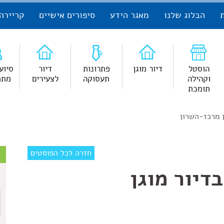
הבלוג שלנו
מאגר הידע
סיפורים אישיים
קריירה
הוסטל
דיור מוגן
פתרונות
דיור
סיוע
וקהילה
תעסוקה
לצעירים
מתמ
תומכת
צ
חזרה לכל הפוסטים
כום קבוצת NECT בדיור מוגן
ש