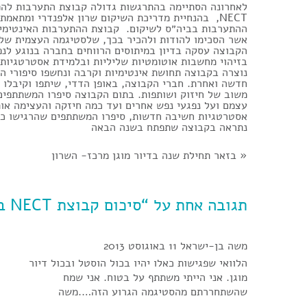
לאחרונה הסתיימה בהתרגשות גדולה קבוצת התערבות להפ
NECT, בהנחיית מדריכת השיקום שרון אלפנדרי ומתא
אשר הסכימו להודות ולהכיר בכך, שלסטיגמה העצמית של
הקבוצה עסקה בדיון במיתוסים הרווחים בחברה בנוגע לנפ
בזיהוי מחשבות אוטומטיות שליליות ובלמידת אסטרטגיות
נוצרה בקבוצה תחושת אינטימיות וקרבה ונחשפו סיפורי 
חדשה ואחרת. חברי הקבוצה, באופן הדדי, שיתפו וקיבלו מ
משוב של חיזוק ושותפות. בתום הקבוצה סיפרו המשתתפי
עצמם ועל נפגעי נפש אחרים ועד כמה חיזקה והעצימה או
אסטרטגיות חשיבה חדשות, סיפרו המשתתפים שהרגישו כי 
נתראה בקבוצה שתפתח בשנה הבאה
«
בזאר תחילת שנה בדיור מוגן מרכז- השרון
תגובה אחת על “סיכום קבוצת NECT בדיור מוגן מרכז-השרון”
משה בן-ישראל
11 באוגוסט 2013
הלוואי שפגישות כאלו יהיו בכול הוסטל ובכול דיור
מוגן. אני הייתי משתתף על בטוח. אני שמח
שהשתחררתם מהסטיגמה הגרוע הזה….משה