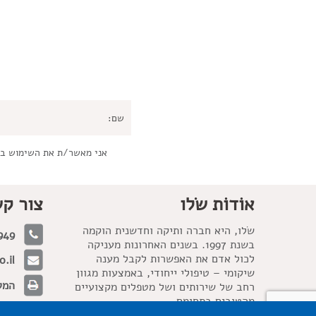
אני מאשר/ת את השימוש ב
אוֹדוֹת שׂלו
צור ק
שׂלו, היא חברה ותיקה וחדשנית הוקמה
949
בשנת 1997. בשנים האחרונות מעניקה
לכול אדם את האפשרות לקבל מענה
.il
שיקומי – טיפולי ייחודי, באמצעות מגוון
המלאכה 21, 
רחב של שירותים ושל מטפלים מקצועיים
מהטובים בתחומם.