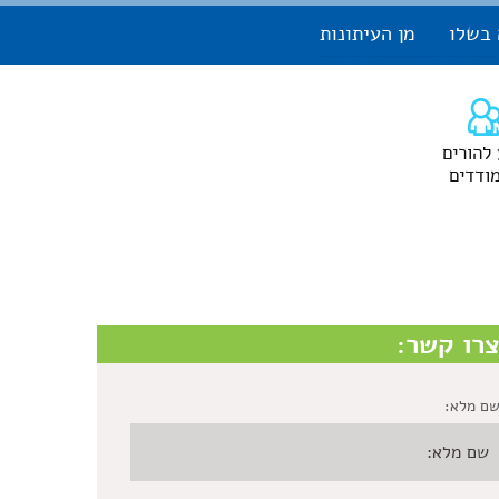
 בשלו
מן העיתונות
 להורים
ודדים
רו קשר:
ם מלא: