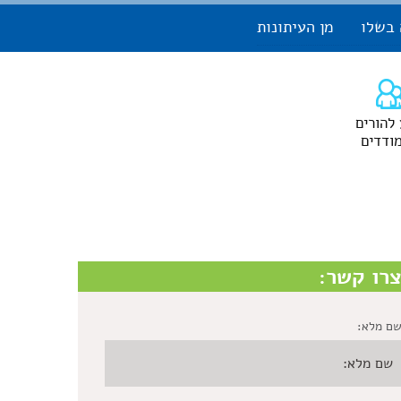
 בשלו
מן העיתונות
 להורים
ודדים
רו קשר:
ם מלא: