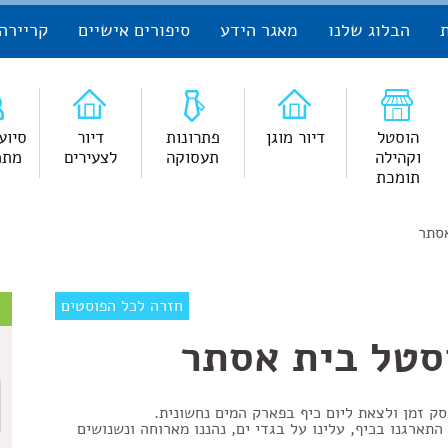
הבלוג שלנו
מאגר הידע
סיפורים אישיים
קריירה
הוסטל
דיור מוגן
פתרונות
דיור
סיוע
וקהילה
תעסוקה
לצעירים
מתמ
תומכת
סתר
צ
חזרה לכל הפוסטים
סטל בית אסתר
ש
ק זמן ולצאת ליום כיף בפארק המים נחשונית.
תארגנו בכיף, עלינו על בגדי ים, נהננו מארוחה ונשנושים