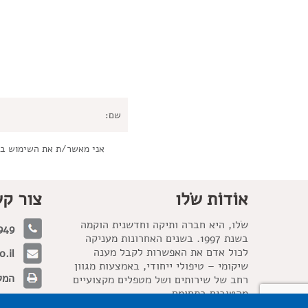
אני מאשר/ת את השימוש ב
אוֹדוֹת שׂלו
צור ק
שׂלו, היא חברה ותיקה וחדשנית הוקמה
949
בשנת 1997. בשנים האחרונות מעניקה
לכול אדם את האפשרות לקבל מענה
.il
שיקומי – טיפולי ייחודי, באמצעות מגוון
המלאכה 21, 
רחב של שירותים ושל מטפלים מקצועיים
מהטובים בתחומם.