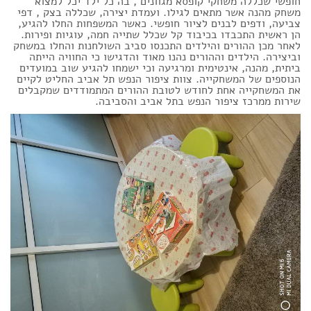
חופשי שכללה משחקי קופסא מגוונים , בה כל ילד יכל למצוא
משחק מהנה אשר מתאים לגילו. ועמדת יצירה, שכללה בצק , דפי
צביעה, ודפים לבנים לציור חופשי. כאשר המשפחות החלו להגיע,
הן ראשית התכבדו בכיבוד קל שכלל שתייה חמה, עוגיות ופירות.
לאחר מכן ההורים והילדים התכנסו סביב השולחנות והחלו במשחק
וביצירה. הילדים וההורים נהנו מאוד והדגישו כי החוויה הייתה
ביתית, מהנה, אינטימית ומרגיעה וכי ישמחו להגיע שוב במועדים
הנוספים של המשחקייה. צוות ציפור הנפש תל אביב החליט לקיים
את המשחקייה אחת לחודש לטובת ההורים המתמודדים שמקבלים
שירות ממרכז ציפור הנפש בתל אביב והסביבה.