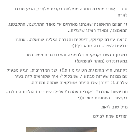
טוב… אחרי מסיבת חנוכה מוצלחת בקרית מלאכי, הגיע תורנו
לארח
זו הפעם הראשונה שאנחנו מארחים אז מאוד התרגשנו, התלבטנו,
התאמצנו, ומאוד רצינו שיצליח..
הבאנו עמדת קריוקי, דיסקים והגברה וגילינו שוואלה.. אנחנו
יודעים לשיר.. וזה נורא כיף((:
במזנון הגשנו נקניקיות בלחמניה והמבורגרים ממש כמו
במקדונלדס (מותר לפעמים!)
לקינוח, חוץ מהעוגות הט עי מ ו ת!!) של המדריכות, הגיע מפעיל
עם מכונת שערות סבתא / שמבלולו/ איך שקוראים לזה בעיר
שלכם..!! כמובן שזו הייתה אטרקציה שמחה ומתוקה.
תחפושות אמרנו? ריקודים אמרנו? אפילו שירי יום הולדת היו לנו..
בקיצור.. התמונות יספרו((:
מזל טוב ליאת
ופורים שמח לכולם