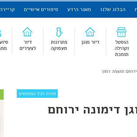
הבלוג שלנו
מאגר הידע
סיפורים אישיים
קריירה
הוסטל
דיור מוגן
פתרונות
דיור
סיוע
וקהילה
תעסוקה
לצעירים
מתמ
תומכת
ירוחם ומצפה רמון
צ
חזרה לכל הפוסטים
גן דימונה ירוחם
ש