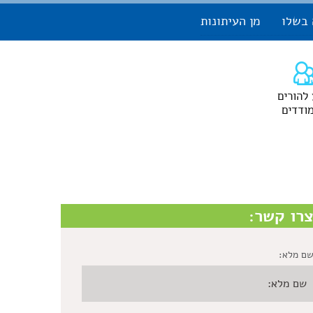
 בשלו
מן העיתונות
 להורים
ודדים
רו קשר:
ם מלא: