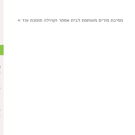
מסיבת פורים משותפת לבית אסתר וקהילה תומכת עוז
»
ת
מ
פ
ע
א
ע
מ
ב