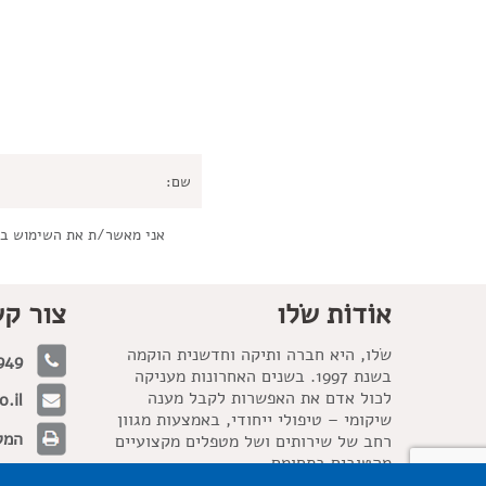
אני מאשר/ת את השימוש ב
אוֹדוֹת שׂלו
צור ק
שׂלו, היא חברה ותיקה וחדשנית הוקמה
949
בשנת 1997. בשנים האחרונות מעניקה
לכול אדם את האפשרות לקבל מענה
.il
שיקומי – טיפולי ייחודי, באמצעות מגוון
המלאכה 21, 
רחב של שירותים ושל מטפלים מקצועיים
מהטובים בתחומם.