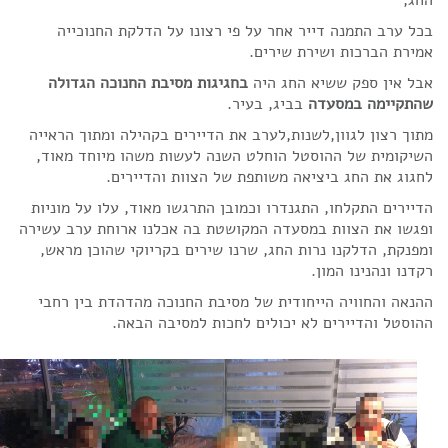
בכל ערב התמנה דייר אחר על פי רצונו על הדלקת החנוכייה
אמירת הברכות ושירת שירים.
אבל אין ספק ששיא החג היה
בחגיגות מסיבת החנוכה הגדולה
שהתקיימה במסעדה
בביג, בעיר.
מתוך רצון לגוון,לשנות,לערב את הדיירים בקהילה ומתוך הראייה
השיקומית של ההוסטל הוחלט השנה לעשות משהו מיוחד מאוד,
לחגוג את החג ביציאה משותפת של הצוות והדיירים.
הדיירים התקלחו, התגנדרו וכמובן התרגשו מאוד, עלו על מוניות
ופגשו את הצוות במסעדה המקושטת בה אכלנו ארוחת ערב עשירה
ומפנקת, הדלקנו נרות החג, שרנו שירים בקריוקי שהוכן מראש,
רקדנו ונהנינו המון.
ההנאה והחוויה הייחודית של מסיבת החנוכה מהדהדת בין רחבי
ההוסטל והדיירים לא יכולים לחכות למסיבה הבאה.