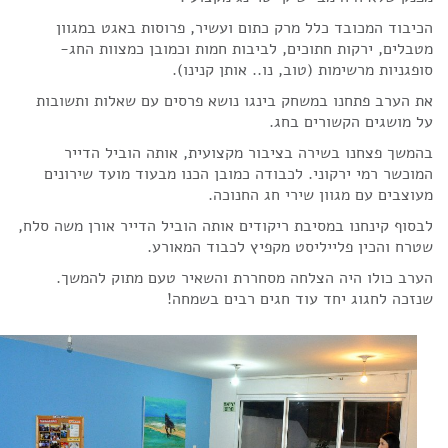
הכיבוד המכובד כלל מרק כתום ועשיר, פרוסות באגט במגוון
מטבלים, ירקות חתוכים, לביבות חמות וכמובן כמצוות החג-
סופגניות מרשימות (טוב, נו.. אותן קנינו).
את הערב פתחנו במשחק בינגו נושא פרסים עם שאלות ותשובות
על מושגים הקשורים בחג.
בהמשך פצחנו בשירה בציבור מקצועית, אותה הוביל הדייר
המוכשר רמי ירקוני. לכבודה כמובן הכנו מבעוד מועד שירונים
מעוצבים עם מגוון שירי חג החנוכה.
לבסוף קינחנו במסיבת ריקודים אותה הוביל הדייר אורן משה סלח,
שטרח והכין פלייליסט מקפיץ לכבוד המאורע.
הערב כולו היה הצלחה מסחררת והשאיר טעם מתוק להמשך.
שנזכה לחגוג יחד עוד חגים רבים בשמחה!