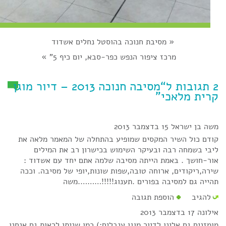
«
מסיבת חנוכה בהוסטל נחלים אשדוד
מרכז ציפור הנפש כפר-סבא, יום כיף 5"
»
2 תגובות ל“מסיבה חנוכה 2013 – דיור מוגן
קרית מלאכי”
משה בן ישראל
15 בדצמבר 2013
קודם כול השיר המקסים שמופיע בהתחלה של המאמר מלאה את
ליבי בשמחה רבה ובעיקר השימוש בכישרון רב את המילים
אור-חושך . באמת הייתה מסיבה שלמה אתם יחד עם אשדוד :
שירה,ריקודים, ארוחה טובה,שפות שונות,יופי של מסיבה. וככה
תהייה גם למסיבה בפורים .תענוג!!!!!……….משה
להגיב
הוספת תגובה
אילונה
17 בדצמבר 2013
מומזנים גם אלינו לדיור מוגן ענבלים:) כמו שניתן לראות גם אנחנו