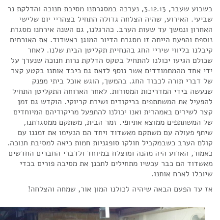
בשבוע שעבר, 3.12.13, נערכה במסגרתנו מסיבת חנוכה והדלקת נר
שביעי. האירוע, שהיה הצלחה גדולה התחיל בצהריי יום שלישי
האחרון ונמשך עד שעות הערב. כהרגלנו, גם השנה אירחנו מסגרת
נוספת והפעם הייתה זו מסגרת הדיור המוגן באשדוד. את האורחים
קיבלנו בליווי שיריי החג בהנחיית תקליטן הבית שלנו. לאחר
שכולם הגיעו יכולנו להתחיל בטקס הדלקת נרות חנוכה שנערך על
ידי אחד מהמתמודדים אשר נוסף לזאת גם כיבד אותנו בקטע קצר
של דברי תורה לכבוד החג. בהמשך, הוגש אוכל ביתי מפנק
שנעשה בידי המדריכות המסורות. לאחר הארוחה התקליטן התחיל
להפעיל את המשתתפים בריקודים ושירת קריוקי. הוקדש גם זמן
קצר לשירים באמהרית ואנו יכולנו להתפעל מריקודיהם המיוחדים
של המשתתפים ממוצא אתיופי. זמר הבית, משתקם ממסגרתנו,
שיתף פעולה עם משתקם מאשדוד ויחד הם הנעימו את זמננו עם
קולם הערב כשבמקביל חולקו סופגניות חמות כיאה למסיבת חנוכה.
כאמור, הארוע היה מהנה ומוצלח במיוחד ולדברי החברים החדשים
מאשדוד הם כבר עכשיו מתחילים לתכנן את מסיבה פורים בכדי
שיוכלו לארח אותנו.
אז עד הפעם הבאה שיהיה לכולנו המון אור, שמחה והצלחה!