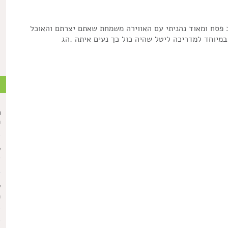
 פסח ומאוד נהניתי עם האווירה משמחת שאתם יצרתם והאוכל
מיוחד למדריכה ליטל שהיה כול כך נעים איתה .הג
ת
מ
פ
ע
א
ע
מ
ב