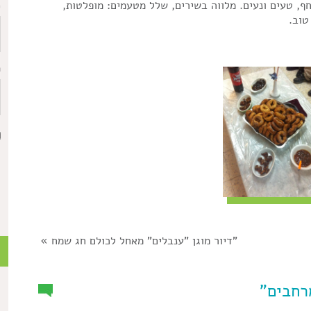
ף, טעים ונעים. מלווה בשירים, שלל מטעמים: מופלטות,
כ
טוב.
ת
"דיור מוגן "ענבלים" מאחל לכולם חג שמח
»
כ
רחבים”