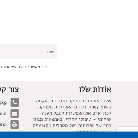
אני מאשר/ת את השימוש ב
אוֹדוֹת שׂלו
צור ק
שׂלו, היא חברה ותיקה וחדשנית הוקמה
949
בשנת 1997. בשנים האחרונות מעניקה
לכול אדם את האפשרות לקבל מענה
.il
שיקומי – טיפולי ייחודי, באמצעות מגוון
המלאכה 21, 
רחב של שירותים ושל מטפלים מקצועיים
מהטובים בתחומם.