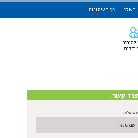
 בשלו
מן העיתונות
 להורים
ודדים
רו קשר:
ם מלא: