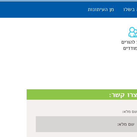
 בשלו
מן העיתונות
 להורים
ודדים
רו קשר:
ם מלא: