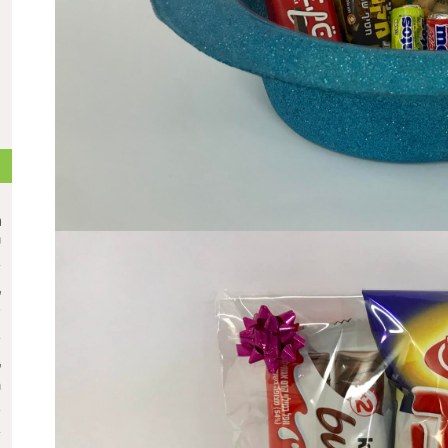
ת
מ
פ
ע
א
ע
מ
ב