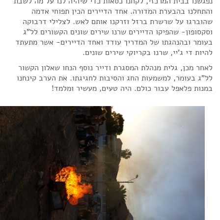
נפגשנו בבית המרכזי, לקחנו כסאות כדי שיהיה לנו על מה לשבת
והתחלנו בהבערת המדורה. אחד הדיירים הכין תפוחי אדמה
שהוברגו על שרשרת ברזל וזרקנו אותם לאש. לצלילי דרבוקה
וסקסופון- שהפיקו הדיירים שרנו שירים שונים הקשורים לל"ג
בעומר ובהנהגתו של המדריך עודד ואחד הדיירים- אשר מתעתד
להיות די ג'יי, שרנו בקריוקי שירים שונים.
לאחר מכן, גלית מנהלת המסגרת ודייר נוסף הנחו שאלון הקשור
לל"ג בעומר, למשמעות החג והסיבות לחגיגתו. את הערב קינחנו
במנות פלאפל עבור כולם. היה טעים, מעשיר ומלמד!