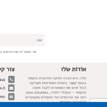
אני מאשר/ת את השימוש ב
אוֹדוֹת שׂלו
צור ק
שׂלו, היא חברה ותיקה וחדשנית הוקמה
949
בשנת 1997. בשנים האחרונות מעניקה
לכול אדם את האפשרות לקבל מענה
.il
שיקומי – טיפולי ייחודי, באמצעות מגוון
המלאכה 21, 
רחב של שירותים ושל מטפלים מקצועיים
מהטובים בתחומם.