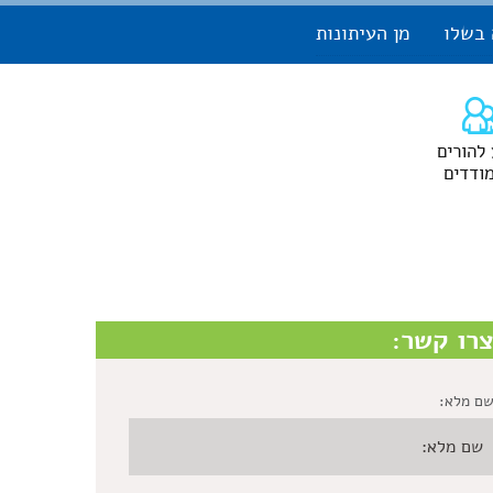
 בשלו
מן העיתונות
 להורים
ודדים
רו קשר:
ם מלא: