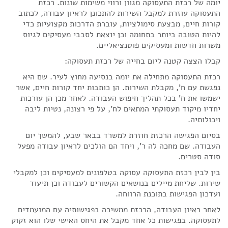
יומה של רכזת התעסוקה מגוון ורווי משימות שונות. רכזת
התעסוקה עוזרת למקבל השירות להתכונן לראיון עבודה, לכתוב
קורות חיים, מבצעת סימולציות, עוברת הדרכות מקצועיות כדי
להיות הטובה ביותר בתחומה וכן יוצאת לסבבי מעסיקים לגיוס
משרות חדשות ומעסיקים פוטנציאליים.
קבלו הצצה קטנה ליום בחייה של רכזת תעסוקה:
רכזת התעסוקה מתחילה את יומה בנסיעה מחוץ לעיר. שם היא
נפגשת עם ח', מקבלת השירות. הן כותבות יחד קורות חיים, אשר
ישמשו את ח' בכל תהליך חיפוש העבודה. לאחר מכן הן עורכות
יחדיו מיקוד תעסוקתי המתאים לח', על פי רצונה, נטיות ליבה
ויכולותיה.
בסיום הפגישה הרכזת חוזרת למשרד בבאר שבע, להמשך יום
העבודה. שם מחכה לה ר', ויחד הם הולכים לראיון עבודה מפעל
סודה סטרים.
בין לבין רכזת התעסוקה עסוקה בטלפונים למעסיקים וכן למקבלי
שירות. שליחת מיילים בנושאים הקשורים לעבודה וכן תיעוד
ועדכון הפגישות בתוכנת הרווחה.
לאחר ראיון העבודה, הרכזת ממשיכה בפגישותיה עם המועמדים
לתעסוקה. בפגישות כל אחד מקבל את היחס האישי שלו הוא זקוק