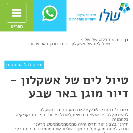
תפריט
הבלוג של שלו
>
דף בית >
טיול לים של אשקלון -דיור מוגן באר שבע
חזרה לכל הפוסטים
טיול לים של אשקלון -
דיור מוגן באר שבע
ביום ב' בתאריך 04/07/16 נסענו לים באשקלון
להשתזף,להכיר אנשים חדשים,לאכול פירות והייי גם נקניקיה
בלחמניה
חזרנו בצבע עור חדש והיה ממממממממממש מרענן
תודה לצוות מרקוס,לירז ועדי שליוו את המתמודדים ליום כיף