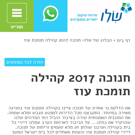
תפריט
הבלוג של שלו
>
חנוכה 2017 קהילה תומכת עוז
דף בית >
חזרה לכל הפוסטים
חנוכה 2017 קהילה
תומכת עוז
את הדלקת נר אחרון של חנוכה ציינו בקהילה תומכת עוז בחגיגה
מאירה במיוחד. התקבצנו מכל הדירות למפגש מגבש ומלא שמחה.
את התוכנית האמנותית שירה בציבור הוביל רמי המדהים שלנו
שהרקיד את כולנו…. על הכיבוד לארוחת הערב עמלנו דיירי כל
בית בקהילה וערכנו שולחן חג מלא טעמים וריחות של חנוכה.
דיירי קהילה תומכת עוז והצוות מאחלים לכל בית ישראל המשך