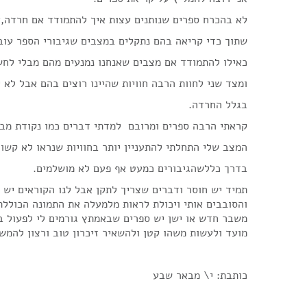
לא בהכרח ספרים שנותנים עצות איך להתמודד אם חרדה,אל
שתוך כדי קריאה בהם נתקלים במצבים שגיבורי הספר עו
כאילו להתמודד אם מצבים שאנחנו נמנעים מהם מבלי לח
ומצד שני לחוות הרבה חוויות שהיינו רוצים בהם אבל לא י
בגלל החרדה.
קראתי הרבה ספרים ומרובם למדתי דברים כמו נקודת מבט
המצב שלי התחלתי להתעניין יותר בחוויות שנראו לא קשור
בדרך כללשהגיבורים כמעט אף פעם לא מושלמים.
תמיד יש חוסר ודברים שצריך לתקן אבל לנו הקוראים יש 
והסובבים אותי ויכולת לראות מלמעלה את התמונה הכולל
משבר חדש או ישן יש ספרים שבאמתץ גורמים לי לפעול ב
מועד ולעשות משהו קטן ולהשאיר זיכרון טוב ורצון להמשי
כותבת: י\ מבאר שבע