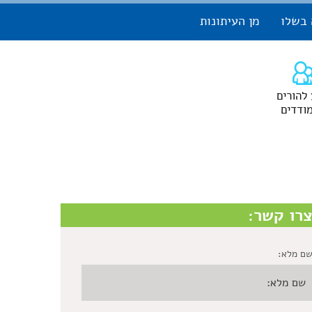
 בשלו
מן העיתונות
 להורים
ודדים
רו קשר:
ם מלא: