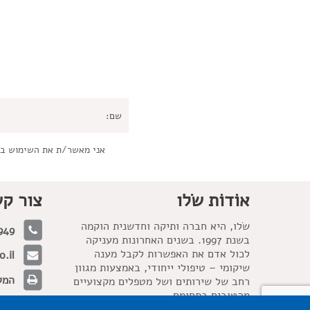
אני מאשר/ת את השימוש ב
אוֹדוֹת שׂלו
צור ק
שׂלו, היא חברה ותיקה וחדשנית הוקמה
949
בשנת 1997. בשנים האחרונות מעניקה
לכול אדם את האפשרות לקבל מענה
.il
שיקומי – טיפולי ייחודי, באמצעות מגוון
המלאכה 21, 
רחב של שירותים ושל מטפלים מקצועיים
מהטובים בתחומם.