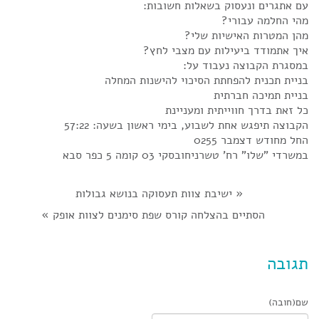
עם אתגרים ונעסוק בשאלות חשובות:
מהי החלמה עבורי?
מהן המטרות האישיות שלי?
איך אתמודד ביעילות עם מצבי לחץ?
במסגרת הקבוצה נעבוד על:
בניית תכנית להפחתת הסיכוי להישנות המחלה
בניית תמיכה חברתית
כל זאת בדרך חווייתית ומעניינת
הקבוצה תיפגש אחת לשבוע, בימי ראשון בשעה: 57:22
החל מחודש דצמבר 0255
במשרדי "שלו" רח' טשרניחובסקי 03 קומה 5 כפר סבא
«
ישיבת צוות תעסוקה בנושא גבולות
הסתיים בהצלחה קורס שפת סימנים לצוות אופק
»
תגובה
שם(חובה)