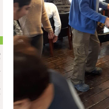
ת
מ
פ
ע
א
ע
מ
ב