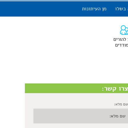
 בשלו
מן העיתונות
 להורים
ודדים
רו קשר:
ם מלא: