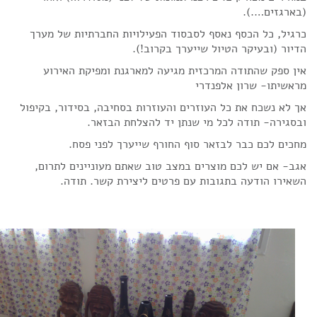
(בארגזים….).
כרגיל, כל הכסף נאסף לסבסוד הפעילויות החברתיות של מערך
הדיור (ובעיקר הטיול שייערך בקרוב!).
אין ספק שהתודה המרכזית מגיעה למארגנת ומפיקת האירוע
מראשיתו- שרון אלפנדרי
אך לא נשכח את כל העוזרים והעוזרות בסחיבה, בסידור, בקיפול
ובסגירה- תודה לכל מי שנתן יד להצלחת הבזאר.
מחכים לכם כבר לבזאר סוף החורף שייערך לפני פסח.
אגב- אם יש לכם מוצרים במצב טוב שאתם מעוניינים לתרום,
השאירו הודעה בתגובות עם פרטים ליצירת קשר. תודה.