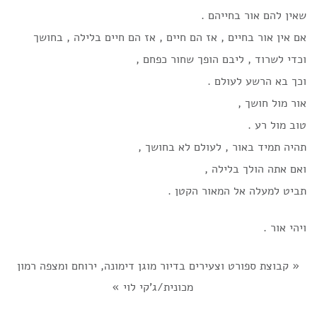
שאין להם אור בחייהם .
אם אין אור בחיים , אז הם חיים , אז הם חיים בלילה , בחושך
וכדי לשרוד , ליבם הופך שחור כפחם ,
וכך בא הרשע לעולם .
אור מול חושך ,
טוב מול רע .
תהיה תמיד באור , לעולם לא בחושך ,
ואם אתה הולך בלילה ,
תביט למעלה אל המאור הקטן .
ויהי אור .
«
קבוצת ספורט וצעירים בדיור מוגן דימונה, ירוחם ומצפה רמון
מכונית/ג'קי לוי
»