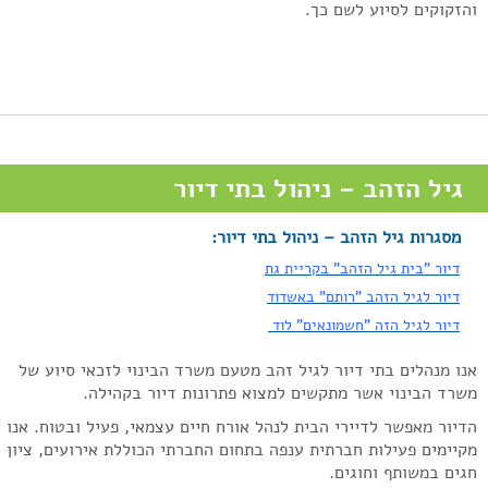
הזקוקים לסיוע לשם כך.
גיל הזהב – ניהול בתי דיור
מסגרות גיל הזהב – ניהול בתי דיור:
דיור "בית גיל הזהב" בקריית גת
דיור לגיל הזהב "רותם" באשדוד
דיור לגיל הזה "חשמונאים" לוד
נו מנהלים בתי דיור לגיל זהב מטעם משרד הבינוי לזכאי סיוע של
שרד הבינוי אשר מתקשים למצוא פתרונות דיור בקהילה.
דיור מאפשר לדיירי הבית לנהל אורח חיים עצמאי, פעיל ובטוח. אנו
קיימים פעילות חברתית ענפה בתחום החברתי הכוללת אירועים, ציון
גים במשותף וחוגים.