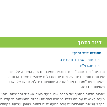
דיור נתמך
מסגרות דיור נתמך:
דיור נתמך אשדוד והסביבה
דיור מוגן פ"ת
וכנית "דיור נתמך" הינה תוכנית תמיכה חדשה, המצויה על רצף
ירותים תומכי דיור לאנשים עם מוגבלות שמקיים משרד הרווחה
שיתוף עם "מסד נכויות" שהינה שותפות בין ג'וינט ישראל וקרן
שפחת רודרמן.
ירות הדיור הנתמך של חברת שלו פועל בעיר אשדוד וסביבתה ונותן
ענה לאנשים עם מוגבלות במטרה להקנות ולחזק מיומנויות תפקודיות
קרב אנשים מאוכלוסיות אלה המעוניינים לחיות באופן עצמאי בקהילה