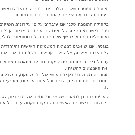
הקהילה התומכת שלנו כוללת בית מרכזי שמיועד לחמישה ד
בעתיד הקרוב אנו צפויים להתרחב לדירות נוספות.
בקהילה התומכת שלנו אנו עובדים על פי עקרונות השיקום
תוך רכישת מיומנויות של חיים עצמאיים; הדיירים מקבלי
מקסימלית ולניהול שוטף של חייהם בכל התחומים: כלכלי, 
בנוסף, אנו שואפים למציאת המשמעות האישית והייחודית ש
על העצמה אישית, על שילוב קהילתי וכל פיתוח ושימוש ב
עם כל דייר נבנית תוכנית שיקום יחד עם מתאמת הטיפול
ואת האמצעים להשגתן.
התוכנית מתחשבת בקצב האישי של כל משתקם, במגבלותיו,
בתום כתיבת התוכנית, הדייר וכל צוות השיקום, מסייעים ל
לו.
שאיפותינו הינן להיטיב את איכות החיים של הדיירים, לסי
ביכולות ובכישורים האישיים והחזקת התקווה עבור כל אחד