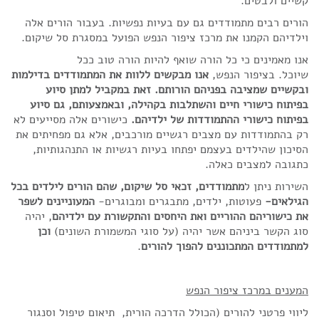
קשיים ולבטים.
הורים רבים מתמודדים גם עם בעיות נפשיות. בעבור הורים אלה
וילדיהם הקמנו את מרכז ציפור הנפש הפועל במסגרת סל שיקום.
אנו מאמינים כי כל הורה שואף להיות הורה טוב ככל
שיוכל.
בציפור הנפש,
אנו מבקשים ללוות את המתמודדים בדילמות
ובקשיים שמציבה בפניהם הורותם. זאת במקביל למתן סיוע
בפיתוח כישורי חיים והשתלבות בקהילה, ובאמצעותם, גם סיוע
בפיתוח כישורי ההתמודדות של ילדיהם.
כישורים אלה מסייעים לא
רק בהתמודדות עם מצבים רגשיים מורכבים, אלא גם מפחיתים את
הסיכון שהילדים בעצמם יפתחו בעיות רגשיות או התנהגותיות,
כתגובה למצבים כאלה.
השירות ניתן ל
מתמודדים, זכאי סל שיקום, שהם הורים לילדים בכל
הגילאים-
פעוטות, ילדים, מתבגרים ומבוגרים-
המעוניינים לשפר
את כישוריהם ההוריים ואת היחסים והתקשורת עם ילדיהם
, יהיה
סוג הקשר ביניהם אשר יהיה (על סוגי המשמורת השונים)
וכן
למתמודדים המתכוננים להפוך להורים
.
המענים במרכז ציפור הנפש
ליווי פרטני להורים (הכולל הדרכה הורית,
תיאום טיפול וסנגור