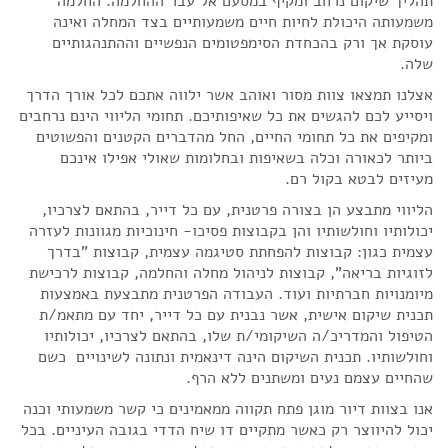
תהליך שיקום נרחב ומקיף במסעם אל עבר ההחלמה. החלמה
משמעותה היכולת לחיות חיים משמעותיים בצד המחלה ואינה
עוסקת אך ורק בהכחדת הסימפטומים הנפשיים וההתנהגותיים
שלה.
אצלנו תמצאו צוות מסור ואוהב אשר ילווה אתכם לכל אורך הדרך
ויסייע לכם להגשים את כל שאיפותיכם. תחומי הליווי הינם נרחבים
ומקיפים את כל תחומי החיים, החל מהדברים הקטנים והפשוטים
ביותר לכאורה וכלה בשאיפות ובחלומות שאולי אפילו אינכם
מעיזים לבטא בקול רם.
הליווי מתבצע הן בצורה פרטנית, עם כל דייר, בהתאם לצרכיו,
יכולותיו וחולשותיו והן בקבוצות פסיכו- חינוכיות מגוונות לעזרה
עצמית כגון: קבוצות להפחתת סטיגמה עצמית, קבוצות "בדרך
לזוגיות בריאה", קבוצות לניהול מחלה והחלמה, קבוצות לרכישת
מיומנויות חברתיות ועוד. העבודה הפרטנית מתבצעת באמצעות
תכנית שיקום אישית, אשר נבנית עם כל דייר, יחד עם מתאמ/ת
הטיפול והמדריכ/ה השיקומי/ת שלו, בהתאם לצרכיו, יכולותיו
וחולשותיו. תכנית השיקום הינה דינאמית ונתונה לשינויים כשם
שהחיים עצמם נעים ומשתנים ללא הרף.
אנו בצוות דיור מוגן פתח תקווה ממאמינים כי קשר משמעותי וכנה
יכול להיווצר רק כאשר מתקיים דו שיח הדדי בגובה העיניים. בכל