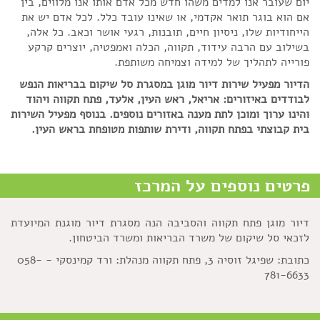
יום שעובר אנו למדים משהו חדש מכל אדם אותו אנו מלווים, בין
אם הוא בוגר תואר אקדמי, או שאינו עובד כלל. לכל אדם יש את
הייחודיות שלו, ניסיון חיים, תובנות, רגעי אושר וכאב. כל אלה,
בשילוב עם הרבה עידוד, תקווה, הכלה ואמפטיה, יוצרים קרקע
פורייה לתהליך של למידה וצמיחה משותפת.
הדיור מפעיל שירות דיור מוגן במסגרת סל שיקום בבריאות הנפש
לבודדים באיזורים: אריאל, ראש העין, אלעד, פתח תקווה ויהוד
והינו ערוך ומוכן לתת מענה באזורים נוספים. בנוסף מפעיל השירות
בית קבוצתי בפתח תקווה, ודירת שותפות מטופחת בראש העין.
פרטים נוספים על המרכז
דיור מוגן פתח תקווה והסביבה הנה מסגרת דיור מוגנת המיועדת
לזכאי סל שיקום של משרד הבריאות ומשרד הביטחון.
כתובת: שפיגל זוסיה 3, פתח תקווה מנהלת: ורד קמינסקי - 058-
781-6633