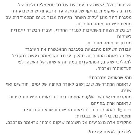
השירות כולל פגישה שבועית עם עובדת סוציאלית וליווי של
מדריכה שיקומית בהיקף של פגישה עד ארבע פגישות שבועיות.
מסגרת דיור מוגן 'עלות השחר' מיועדת עבור נשים המתמודדות עם
מחלת נפש וטראומה מורכבת.
רב נשות הצוות משתייכות למגזר החרדי, ועברו הכשרה ייעודית
לשיקום
מוכוון טראומה מורכבת.
עבודת השיקום מתבצעת בסביבה המאפשרת את העיבוד
של הטראומה המורכבת. תהליך עיבוד הטראומה נעשה במקביל
לתהליכי שיקום, המתמקדים במטרות אישיות של האשה, לפי
העדפותיה וצרכיה.
מהי טראומה מורכבת?
טראומה המתרחשת שוב ושוב לאורך תקופה של ימים, חודשים ואף
שנים.
מחקרים מראים ש- 98% מהמתמודדים בבריאות הנפש חוו לפחות
טראומה אחת בחייהם
ו- 65% מהמתמודדים בבריאות הנפש חוו טראומה כרונית
ומתמשכת בילדות או בבגרות.
מחקרים אלה מצביעים על חשיבות שיקום מוכוון טראומה מורכבת.
לא ניתן לעצום עיניים!