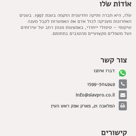
אוֹדוֹת שׂלו
שׂלו, היא חברה ותיקה וחדשנית הוקמה בשנת 1997. בשנים
האחרונות מעניקה לכול אדם את האפשרות לקבל מענה
שיקומי – טיפולי ייחודי, באמצעות מגוון רחב של שירותים
ושל מטפלים מקצועיים מהטובים בתחומם.
צור קשר
דברו איתנו
1599-504949
info@slavpro.co.il
המלאכה 21, פארק אפק ראש העין
קישורים