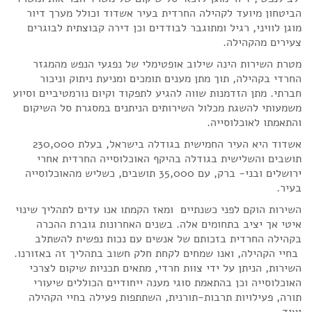
הביטחון מיועד לקהילה החרדית בעיר אשדוד וכולל מערך דיור
מוגן לוויני, רגיל ומתוגבר לבודדים וכן דירה קבוצתית לבוגרים
צעירים מהקהילה.
מטרת השירות הינה שילוב אופטימלי של נפגעי הנפש מהמגזר
החרדי בקהילה, תוך מתן מענים תומכים ומניעת ניתוק וניכור
חברתי. מתן הזדמנות שווה להגיע לתפקוד וקיום נורמטיביים וסיוע
משמעותי להשגת מכלול השירותים הניתנים במסגרת סל השיקום
והתאמתו לאוכלוסייה.
אשדוד היא העיר החמישית בגודלה בישראל, בעלת 230,000
תושבים והשלישית בגודלה בהיקף האוכלוסייה החרדית אחרי
ירושלים ובני- ברק, עם 35,000 תושבים, כשליש מהאוכלוסייה
בעיר.
השירות הוקם לפני כשנתיים ומאז הקמתו אנו עדים לתהליך שינוי
איטי אך יציב בתחומים אלה. בשנים האחרונות גוברת ההכרה
בקהילה החרדית בזכותם של אנשים עם נכות נפשית להשתלב
בחיי הקהילה, ואנו שמחים לקחת חלק חשוב בתהליך זה באזורנו.
השירות, הניתן על ידי צוות חרדי, מתאים תכניות שיקום לצרכי
האוכלוסייה וכן בהתאמת סוגי מענה ייחודיים הכוללים שיעורי
תורה, פעילויות תרבות-תורנית, השתתפות פעילה בחיי הקהילה
ועוד.