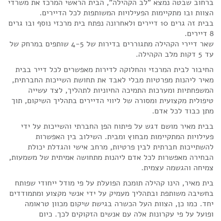
ברחוב שבטה נמצא "לב הקהילה", הבית הראשי המרכז את משרדי
הצוות ובו מתקיימות הפעילויות המשותפות לכל הדיירים.
בבית זה גרים 10 דיירים ולאחרונה נפתח בית מרכזי נוסף ובו גרים
8 דיירים.
שאר דיירי הקהילה מתגוררים בדירות של 4-5 שותפים במרחק של
עד 5 דקות מלב הקהילה.
החיבור לבית המרכזי והחלוקה לדירות מאפשרים לכל דייר בבית
מאיר ליהנות מפרטיות מבלי לאבד את תחושת השייכות החברתית,
המשפחתיות ומערכות התמיכה החיוניות לתהליך, לצד עשייה
טיפולית מקצועית ומסורה של ליווי הדיירים בתהליך השיקום, תוך
מתן כבוד לכל אדם.
בבית מאיר מושם דגש על פיתוח הפן החברתי והשייכות על ידי
פעילויות המתקיימות מבחוץ ומבית. השילוב בין האפשרות
להשתייכות חברתית לבין פרטיות, מרחב אישי והגדלת יכולת
הבחירה מאפשרות לכל אדם ליהנות מתחושה אמיתית של משמעות,
צמיחה והגשמה עצמית.
בית מאיר, הינו קהילה תומכת הפועלת על פי מודל ייחודי שפותח
בחשיבה משותפת ובתהליך מעמיק על ידי אנשי מקצוע ומתמודדים
יחד. כמו כן, הצוות העל הכשרה בגישת שיקום מכוון טראומה
ופועל על פי עקרונות אלה עם אנשים הזקוקים לכך. כיום