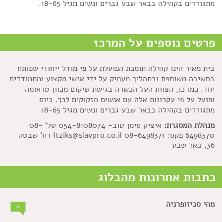
מתגוררים בקהילה בבאר שבע גברים ונשים מגיל 18-65.
פרטים נוספים על המרכז
בית מאיר הינו קהילה תומכת הפועלת על פי מודל ייחודי שפותח
בחשיבה משותפת ובתהליך מעמיק על ידי אנשי מקצוע ומתמודדים
יחד. כמו כן, הצוות העל הכשרה בגישת שיקום מכוון טראומה
ופועל על פי עקרונות אלה עם אנשים הזקוקים לכך. כיום
מתגוררים בקהילה בבאר שבע גברים ונשים מגיל 18-65.
מנהלת המסגרת:
איציק סימן טוב- 054-8108074 טל' 08-
6498370 פקס: 08-6498371 Itziks@slavpro.co.il רח' שבטה
36, באר שבע
כתבות אחרונות מהבלוג
מהי סכיזופרניה
0