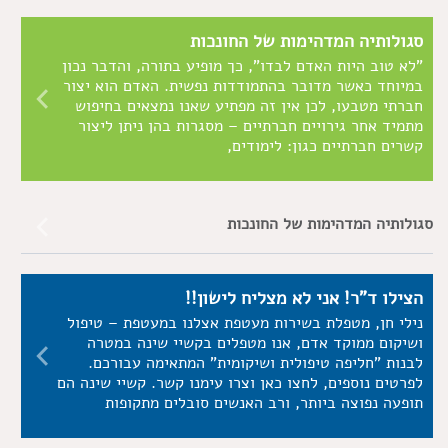
סגולותיה המדהימות של החונכות
"לא טוב היות האדם לבדו", כך מופיע בתורה, והדבר נכון
במיוחד כאשר מדובר בהתמודדות נפשית. האדם הוא יצור
חברתי מטבעו, לכן אין זה מפתיע שאנו נמצאים בחיפוש
מתמיד אחר גירויים חברתיים – מסגרות בהן ניתן ליצור
קשרים חברתיים כגון: לימודים,
סגולותיה המדהימות של החונכות
הצילו ד"ר! אני לא מצליח לישון!!
נילי חן, מטפלת בשירות מעטפת אצלנו במעטפת – טיפול
ושיקום ממוקד אדם, אנו מטפלים בקשיי שינה במטרה
לבנות "חליפה טיפולית ושיקומית" המתאימה עבורכם.
לפרטים נוספים, לחצו כאן וצרו עימנו קשר. קשיי שינה הם
תופעה נפוצה ביותר, ורב האנשים סובלים מתקופות