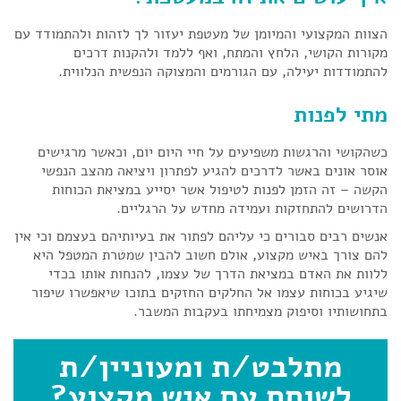
הצוות המקצועי והמיומן של מעטפת יעזור לך לזהות ולהתמודד עם
מקורות הקושי, הלחץ והמתח, ואף ללמד ולהקנות דרכים
להתמודדות יעילה, עם הגורמים והמצוקה הנפשית הנלווית.
מתי לפנות
כשהקושי והרגשות משפיעים על חיי היום יום, וכאשר מרגישים
אוסר אונים באשר לדרכים להגיע לפתרון ויציאה מהצב הנפשי
הקשה – זה הזמן לפנות לטיפול אשר יסייע במציאת הכוחות
הדרושים להתחזקות ועמידה מחדש על הרגליים.
אנשים רבים סבורים כי עליהם לפתור את בעיותיהם בעצמם וכי אין
להם צורך באיש מקצוע, אולם חשוב להבין שמטרת המטפל היא
ללוות את האדם במציאת הדרך של עצמו, להנחות אותו בכדי
שיגיע בכוחות עצמו אל החלקים החזקים בתוכו שיאפשרו שיפור
בתחושותיו וסיפוק מצמיחתו בעקבות המשבר.
מתלבט/ת ומעוניין/ת
לשוחח עם איש מקצוע?