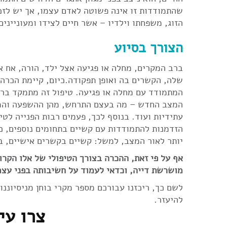
שהתמודדות זו אינה פשוטה לאדם עצמו, אך יש לזכו
הזוג, משפחתו וילדיו – אשר חיים לצידו ומעוניינים
הצורך בסיוע
ברב המקרים, מחלה או פגיעה אצל ילד, הורה, אח 
שלה, הקשרים בה ואופן תפקודה.כיום, קיימת הכרה
המתמודד עם מחלה או פגיעה. טיפול זה מתמקד ברב
המצב החדש – מה בעצם התרחש, מהן ההשפעה והמגב
עתידיות ועוד. בנוסף לכך, פעמים רבות הפנייה לט
הזדמנות להתמודדות עם קשיים בתחומים נוספים, כא
יותר לאור המצב, למשל: קשיים בקשרים אישיים, בזו
אף על פי זאת, ההכרה בצורך הטיפולי של אלו הקרו
מושרשת דייה, וכדאי לעמוד על חשיבותה בפני עצמ
לשם כך, ריכזנו עבורכם מספר מקרי בוחן מניסיוננו
להיעזר.
צרו עי