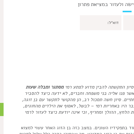
שה ולעזור במציאת פתרון
סיון התקשתה להבין מדוע לפתע רמי
מסתגר ומבלה שעות
אשר פנו אליה בני משפחה וחברים, לא ידעה כיצד להסביר
תיים. סיון חשה תסכול רב, הן מהקושי לתקשר עם בן זוגה,
ר היו באחריות רמי – לבשל, לאסוף את הילדים מהחוגים,
ש
 הלחץ, ההולך ומחריף, וכי אינה יודעת כיצד לעזור לרמי
ד בתפקידיו השונים. במצב כזה בן הזוג האחר עשוי למצוא
בות את בן הזוג המדוכא, מה שבתורו בדרך כלל עלול לתרום