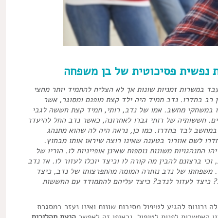
 נפשית פסיכוטית של בן משפחה
תיכון עבד במשרות זמניות שונות אך לא הצליח להתמיד יותר מחצי
 רב בחדרו. נדב תמיד היה ילד קצת מופנם ומסוגר, אשר
ו במשחקי מחשב. אמו של נדב, רותי, תמיד קצת חששה לגבי
ים. חששותיה של רותי גברו לאחרונה, כאשר נדב החל להיעדר
מחשב לבד בחדרו. כמו כן, נראה היה לה שהוא מתנהג
דרו לשם אוורור בטענה שאינו רוצה שיראו אותו מבחוץ.
 התנהגויות משונות נוספות שאינן אופייניות לו. הוריו של
וכי ברצונם להבין מה קורה לו וכיצד יוכלו לעזור לו. אז נדב
ו. משפחתו של נדב נותרה המומה מהתפרצותו של נדב, כיצד
? כיצד לעזור לנדב? כיצד עליהם להתמודד עם החששות
 נכונות להגיע לטיפול מסיבות שונות ואינו נעזר במסגרת
ביו האפשרות לפנות לטיפול, ובאופן זה לאפשר
הנעת תהליכים