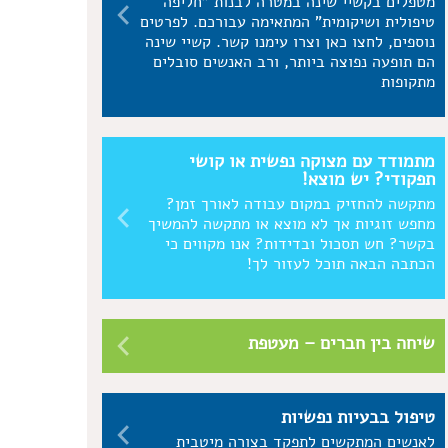
מטפלים בקשיי שינה במטרה לבנות "חליפה
טיפולית ושיקומית" המתאימה עבורכם. לפרטים
נוספים, לחצו כאן וצרו עימנו קשר. קשיי שינה
הם תופעה נפוצה ביותר, ורב האנשים סובלים
מתקופות
מתמודד עם מצוקה נפשית או קושי
תפקודי? יש מוצא!
מתקשה להחזיק במקום עבודה לאורך זמן?
מחפש זוגיות אך לא מוצא או מתקשה להמשיך
בקשר? חש תסכול ובדידות? אנו מקווים כי
הכתבה הבאה תוכל לעזור לך!
שיחה בין חברים – מעטפת
טיפול בבעיות נפשיות
לאנשים המתקשים לתפקד בצורה מיטבית