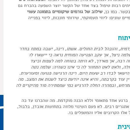
לעיתים רבות טיפול בצד אחד של הקשר יוצר השפעה בהכרח גם
קשר. כמו כן,
שילוב של גורמים שיקומיים בתמונה עשוי
ים שונים: ליווי תעסוקתי, שירותי חונכות, ליווי בפנייה
יתוח
הקדמית, והובהל לבית החולים. אשתו, רינה, ישבה במתח בחדר
למה ניצל, אך עקב הפגיעה המוחית נראה כי יישארו לו
ה רבה, אך מאידך, לא היתה בטוחה למה לצפות וכיצד
לה, ולאט לאט התחוור לה כי אינו כשהיה: שלמה נטה
הישאר לבדו רב שעות היום. רינה הרגישה פגועה ומעורערת.
ין עוד בקרבתה, והיא אינה יודעת כיצד לשנות את המצב. מה
תרחש, ובמהרה החלה להרגיש כמי שמסתירה סוד מהיקרים לה
, ברגע אחד פתאומי וללא הכנה מוקדמת. מה שהכרנו עד כה
גרים רבים. לא פעם השינוי מלווה בתחושות אובדן, בלבול,
אלו הקרובים אליו והמטפלים בו.
נית