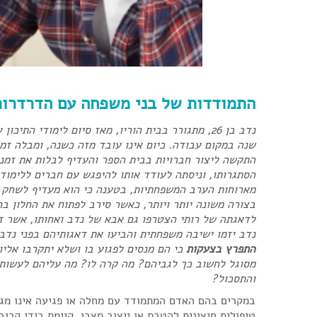
התמודדות של בני משפחה עם הדרדרות
נדב בן 26, מתגורר בבית הוריו, מאז סיום לימודי ה
שנה במקום עבודה. כיום אינו עובד מזה כשנה, ומבלה זמן
התקשה ליצור חברויות בבית הספר והעדיף לבלות את זמנ
הסתגרותו, וניסתה לעודד אותו להיפגש עם חברים ללימוד
מארוחות הערב המשפחתיות, בטענה כי הוא מעדיף לשחק ב
בצורה משונה יותר ויותר, כאשר סירב לפתוח את החלון בח
לדאגתה של רותי הצטרפו גם אבא של נדב ואחותו, אשר זיהו
נדב יזמו ישיבה משפחתית והביעו את דאגותיהם בפני נדב, 
התפרץ בצעקות
כי הם מנסים לפגוע בו ושלא יתקרבו אלי
מסוגל לחשוב כך לגביהם? מה קרה לו? מה עליהם לעשות
והתסכול?
במקרים בהם האדם המתמודד עם מחלה או פגיעה אינו מגלה
טיפולית חיצונית להטבת או ייצוב מצבו, קיימת בידי קרו