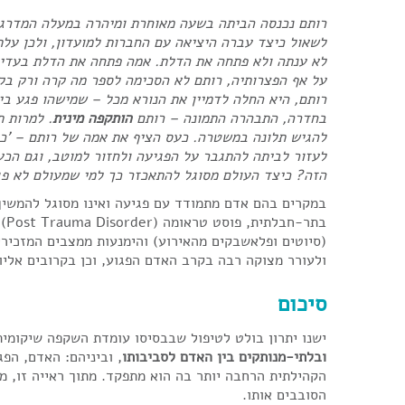
רותם נכנסה הביתה בשעה מאוחרת ומיהרה במעלה המדרג
לשאול כיצד עברה היציאה עם החברות למועדון, ולכן על
לא ענתה ולא פתחה את הדלת. אמה פתחה את הדלת בעדינ
על אף הפצרותיה, רותם לא הסכימה לספר מה קרה ורק ב
רותם, היא החלה לדמיין את הנורא מכל – שמישהו פגע ב
בחדרה, התבהרה התמונה – רותם
הותקפה מינית
. למרות 
להגיש תלונה במשטרה. כעס הציף את אמה של רותם – 'כיצ
לעזור לביתה להתגבר על הפגיעה ולחזור למוטב, וגם הכ
הזה? כיצד העולם מסוגל להתאכזר כך למי שמעולם לא פג
במקרים בהם אדם מתמודד עם פגיעה ואינו מסוגל להמשיך 
בת
(סיוטים ופלאשבקים מהאירוע) והימנעות ממצבים המזכירי
ולעורר מצוקה רבה בקרב האדם הפגוע, וכן בקרובים אליו 
סיכום
ישנו יתרון בולט לטיפול שבבסיסו עומדת השקפה שיקומי
ובלתי-מנותקים בין האדם לסביבותו
, וביניהם: האדם, הפ
הקהילתית הרחבה יותר בה הוא מתפקד. מתוך ראייה זו, מוצ
הסובבים אותו.