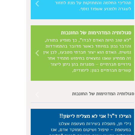
תהליכי החלמה והתחזקות על מנת לחזור
לשגרה ולמנוע אשפוז נוסף.
סגולותיה המדהימות של החונכות
"לא טוב היות האדם לבדו", כך מופיע בתורה,
והדבר נכון במיוחד כאשר מדובר בהתמודדות
נפשית. האדם הוא יצור חברתי מטבעו, לכן אין
זה מפתיע שאנו נמצאים בחיפוש מתמיד אחר
גירויים חברתיים – מסגרות בהן ניתן ליצור
קשרים חברתיים כגון: לימודים,
סגולותיה המדהימות של החונכות
הצילו ד"ר! אני לא מצליח לישון!!
נילי חן, מטפלת בשירות מעטפת אצלנו
במעטפת – טיפול ושיקום ממוקד אדם, אנו