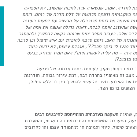
ות לחדרה. אמה, שנשארה ערה לחכות שתשוב, לא הספיקה
תה בעקבותיה ודפקה חלושות על דלת חדרה של רותם. רותם
ות ומצאה את רותם מכורבלת על הרצפה עם דמעות בעיניה.
קשה שתעזוב אותה לבדה. דאגה גדולה שטפה את אמה של
ילדה שלה. כעבור מספר ימים שרותם בקשה להמשיך ולהסתגר
תחנוניה של האם, רותם סרבה להיפגש עם איש טיפול וכן סרבה
ד פגעו לי ביקר מכל??', אובדת עיצות, לא ידעה כיצד
עס הזה – מה עליה לעשות איתו? האם תמיד תחזיק בכעס
ע בזבוב?!
בחייו באופן תקין, לעיתים ניתנת אבחנה של פגיעה
ר-חבלתית, פוסט טראומה (Post Trauma Disorder). מצב זה מאופיין בחרדה רבה, רמת עירור גבוהה, חודרנות
ם את האירוע. מצב זה עשוי להמשך זמן רב ללא טיפול,
הצופים בו מן הצד.
ת, שהינה
השקפה מערכתית המתייחסת להיבטים רבים
גיעה, המערכת המשפחתית והחברתית בה הוא חי, והמערכת
עים טיפול, ליווי ותמיכה הן למתמודד עצמו והן לקרובים