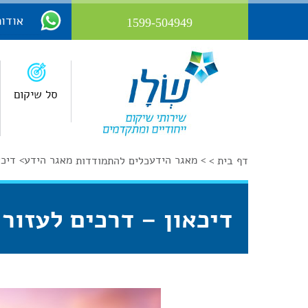
אודות
1599-504949
סל שיקום
>
מאגר הידע
מאגר הידע
>
דיכא
דף בית >
כלים להתמודדות
דיכאון – דרכים לעזור