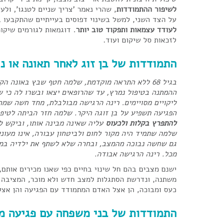
לשיפור ההתמודדות
, שהרי נאמר 'צריך שניים לטנגו', ו
על הצד השני, למשל בשינוי דפוסים בעייתיים שהתקבעו ב
לעודד עצמאות ותפקוד טוב יותר
. דוגמאות לגורמים שיקומי
לזכאות סל שיקום ועוד.
התמודדות של בן זוג לאחר
תאונה או נ
בגיל 68 ללא התראה מוקדמת, שלמה חטף שבץ באונה 
ההמתנה בטיפול נמרץ, עד שהרופאים יצאו ובשרו לה כי ש
ליקויים מסויימים. רינה הרגישה מבולבלת, מחד חשה שמח
הפגיעה תשפיע על בן זוגה היקר. שלמה חזר הביתה לטיפו
להתפרץ בקלות ולכעוס
עליה שאינה מבינה אותו, וביקש ל
שלמה שתמיד היה מקור לחום ולביטחון עבורה, אינו מעוני
גם שחשה נבוכה מהמצב, ובחרה שלא לשתף את ילדיה במ
מכל. רינה הרגישה אבודה.
ישנם מצבים בהם חל שינוי בחיים כפי שאנו מכירים אותם
משתנה, ונדרשת הסתגלות למצב חדש ולא מוכר, המציבה את
כעס ומבוכה, הן אצל האדם המתמודד עם הפגיעה והן אצל 
התמודדות של בני משפחה עם פגיעה מי