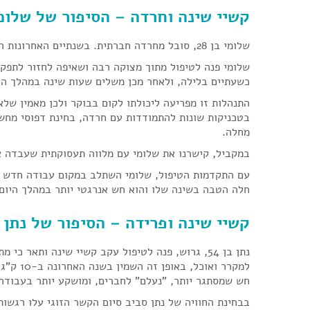
קשיי שינה וחרדה – הסיפור של שלומ
שלומי בן 28, סובל מחרדה חברתית. בשנתיים האחרונות הפסיק לעבוד ונמצא רב הזמן בבית.
שלומי פנה לטיפול מתוך מצוקה רבה ושאיפה לחזור לתפקו
כשעתיים בלילה, ולאחר מכן משלים שעות שינה במהלך הי
התנהלות זו מפריעה ליכולתו לקום בבוקר ולכן מאמין שלא 
בטכניקות שונות להתמודדות עם חרדה, בחינת דפוסי מחשב
מחלה.
במקביל, קישרנו את שלומי עם מלווה תעסוקתית שעבדה אי
עם התקדמות הטיפול, שלומי השתלב במקום עבודה חדש מת
חלה הטבה בשינה שלו והוא חש אנרגטי יותר במהלך היום.
קשיי שינה ופרידה – הסיפור של נתן
נתן בן 54, גרוש, פנה לטיפול עקב קשיי שינה ותאר 
למקרר וא
חש שמסתגר יותר, "נעלם" לחברים, ומושקע יותר בעבודה
בבחינת החוויה של נתן סביב סיום הקשר הזוגי עלו רגשות