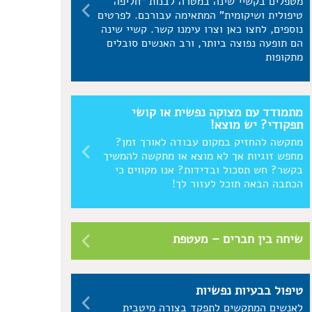
מטפלים בקשיי שינה במטרה לבנות "חליפה
טיפולית ושיקומית" המתאימה עבורכם. לפרטים
נוספים, לחצו כאן וצרו עימנו קשר. קשיי שינה
הם תופעה נפוצה ביותר, ורב האנשים סובלים
מתקופות
מתמודד עם מצוקה נפשית או קושי
תפקודי? יש מוצא!
מתקשה להחזיק במקום עבודה לאורך זמן?
מחפש זוגיות אך לא מוצא או מתקשה להמשיך
בקשר? חש תסכול ובדידות? אנו מקווים כי
הכתבה הבאה תוכל לעזור לך!
שיחה בין חברים – מעטפת
טיפול בבעיות נפשיות
לאנשים המתקשים לתפקד בצורה מיטבית