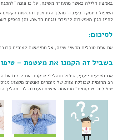
באמצע הלילה כאשר מתעורר משינה, על כן פונה "להתנחם"
הטיפול התמקד בעיבוד מהלך הגירושין והרגשות הקשים שע
לחייו כגון האפשרות ליצירת זוגיות חדשה. נתן הפסיק לא
לסיכום:
אם אתם סובלים מקשיי שינה, אל תתייאשו! לעיתים קרובו
בשביל זה הקמנו את מעטפת – טיפול
אנו מציעים ייעוץ, טיפול ותהליכי שיקום. אנו שמים את 
רב תחומית שכוללת צוות של מומחים ואנשים מקצוע מנוסי
טיפולית ושיקומית" מותאמת אישית העוזרת לו בתהליך הה