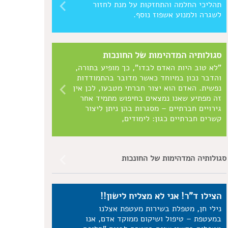
תהליכי החלמה והתחזקות על מנת לחזור
לשגרה ולמנוע אשפוז נוסף.
סגולותיה המדהימות של החונכות
"לא טוב היות האדם לבדו", כך מופיע בתורה,
והדבר נכון במיוחד כאשר מדובר בהתמודדות
נפשית. האדם הוא יצור חברתי מטבעו, לכן אין
זה מפתיע שאנו נמצאים בחיפוש מתמיד אחר
גירויים חברתיים – מסגרות בהן ניתן ליצור
קשרים חברתיים כגון: לימודים,
סגולותיה המדהימות של החונכות
הצילו ד"ר! אני לא מצליח לישון!!
נילי חן, מטפלת בשירות מעטפת אצלנו
במעטפת – טיפול ושיקום ממוקד אדם, אנו