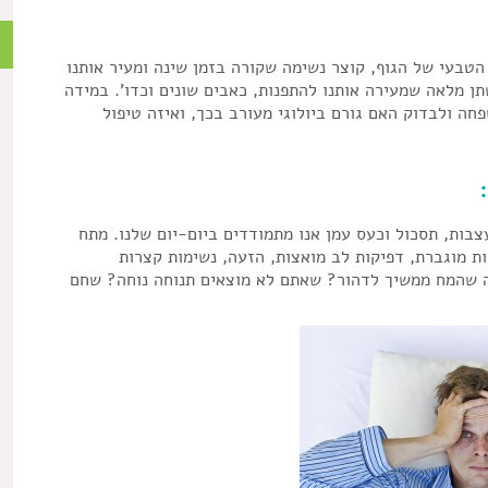
מ
 הטבעי של הגוף, קוצר נשימה שקורה בזמן שינה ומעיר אותנו
מוקה (sleep Apnea), שלפוחית שתן מלאה שמעירה אותנו להתפנות, כאבים שונים וכדו'. במידה
חה ולבדוק האם גורם ביולוגי מעורב בכך, ואיזה טיפול
צבות, תסכול וכעס עמן אנו מתמודדים ביום-יום שלנו. מתח
ת מוגברת, דפיקות לב מואצות, הזעה, נשימות קצרות
שה שהמח ממשיך לדהור? שאתם לא מוצאים תנוחה נוחה? שחם