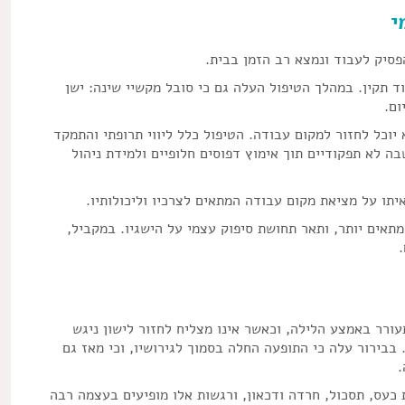
י
ד תקין. במהלך הטיפול העלה גם כי סובל מקשיי שינה: ישן
ום.
יוכל לחזור למקום עבודה. הטיפול כלל ליווי תרופתי והתמקד
ה לא תפקודיים תוך אימוץ דפוסים חלופיים ולמידת ניהול
תו על מציאת מקום עבודה המתאים לצרכיו וליכולותיו.
אים יותר, ותאר תחושת סיפוק עצמי על הישגיו. במקביל,
כי מתעורר באמצע הלילה, וכאשר אינו מצליח לחזור לישון ניגש
וכל, באופן זה השמין בשנה האחרונה ב-10 ק"ג. בבירור עלה כי התופעה החלה בסמוך לגירושיו, וכי מאז גם
.
 כעס, תסכול, חרדה ודכאון, ורגשות אלו מופיעים בעצמה רבה