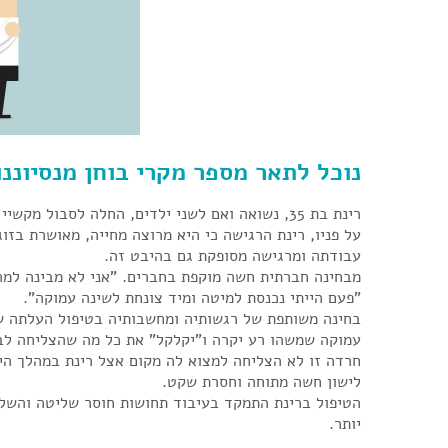
נוכל לתאר מספר מקרי בוחן מנסיוננו
רינת בת 35, נשואה ואם לשני ילדים, החלה לסבול מקשיי הירדמות מספר חודשים לפני שפנתה לטיפול בנושא.
על פניו, רינת הרגישה כי היא מרוצה מחייה, מאושרת בזוג
עבודתה ומרגישה מסופקת גם בהיבט זה.
מבחינה חברתית חשה מוקפת בחברים. "אני לא מבינה למה
"פעם הייתי נכנסת למיטה ומיד צונחת לשינה עמוקה".
בחינה משותפת של רגשותיה ומחשבותיה בטיפול העלתה ש
עמוקה שמשהו רע יקרה ו"יקלקל" את כל מה שהצליחה לבנ
חרדה זו לא הצליחה למצוא לה מקום אצל רינת במהלך הי
לישון חשה מתוחה וחסרת שקט.
הטיפול ברינת התמקד בעיבוד תחושות חוסר שליטה והשלמ
יותר.