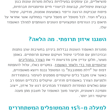
סוציאליים, וכן עוסקים בפעילויות בעלות מטרות שונות כגון
קבוצות טיפוליות, קבוצות לכישורי חיים ומיומנויות חברתיות,
פיתוח טכניקות הרגעה וריפוי באמצעות אומנות, מוזיקה, טיפול
בבע"ח ועוד. לכל מטופל יש מטפל עיקרי במחלקה אשר אחראי על
תיאום בין הגורמים המקצועיים השונים השותפים למהלך האשפוז
שלו.
השגנו איזון תרופתי. מה הלאה?
מסגרות האשפוז השונות נבדלות ביניהן בחשיבות שהן נותנות
ובהיכרותן עם תהליכי טיפול ושיקום שאינם תרופתיים. באופן
מצער, חלקן עדיין אינן מדגישות די את
הצורך בתהליכים
שיקומיים תוך כדי ולאחר האשפוז
. במקרים כאלו, עלול להתפתח
דפוס של "דלת מסתובבת" בו המטופל נכנס ויוצא מאשפוזים,
כאשר אינו מקבל כלים שיקומיים מספקים לשיפור בהתמודדות
ולמניעת הצורך באשפוזים חוזרים. שיקולים כלכליים ועומס רב
עמם נאלצים המוסדות להתמודד מכתיבים דגש על איזון, ייצוב
ותמיכה ראשונית, וקיצור משך האשפוז על חשבון מתן מענה
שיקומי רחב יותר.
למעלה מ-15% מהמטופלים המשתחררים