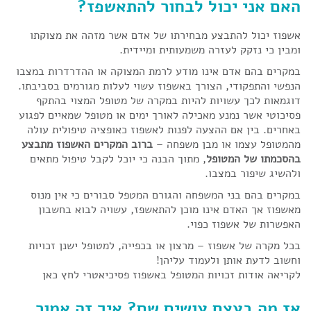
האם אני יכול לבחור להתאשפז?
אשפוז יכול להתבצע מבחירתו של אדם אשר מזהה את מצוקתו
ומבין כי נזקק לעזרה משמעותית ומיידית.
במקרים בהם אדם אינו מודע לרמת המצוקה או ההדרדרות במצבו
הנפשי והתפקודי, הצורך באשפוז עשוי לעלות מגורמים בסביבתו.
דוגמאות לכך עשויות להיות במקרה של מטופל המצוי בהתקף
פסיכוטי אשר נמנע מאכילה לאורך ימים או מטופל שמאיים לפגוע
באחרים. בין אם ההצעה לפנות לאשפוז כאופציה טיפולית עולה
מהמטופל עצמו או מבן משפחה –
ברוב המקרים האשפוז מתבצע
בהסכמתו של המטופל
, מתוך הבנה כי יוכל לקבל טיפול מתאים
ולהשיג שיפור במצבו.
במקרים בהם בני המשפחה והגורם המטפל סבורים כי אין מנוס
מאשפוז אך האדם אינו מוכן להתאשפז, עשויה לבוא בחשבון
האפשרות של
אשפוז כפוי
.
בכל מקרה של אשפוז – מרצון או בכפייה, למטופל ישנן זכויות
וחשוב לדעת אותן ולעמוד עליהן!
לקריאה אודות זכויות המטופל באשפוז פסיכיאטרי
לחץ כאן
אז מה בעצם עושים שם? איך זה אמור