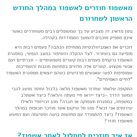
מאשפוז חוזרים לאשפוז במהלך החודש
הראשון לשחרורם
נתון מדאיג זה מצביע על כך שמטופלים רבים משוחררים כאשר
אינם מספיק מוכנים להמשך התמודדות בקהילה.
זוכרים את האמביוולנטיות מתחילת הכתבה? פעמים רבות היא
מופיעה גם בשחרור. לצד ההקלה והשיפור במצב הנפשי, במסגרת
האשפוז נרקמים פעמים רבות קשרים משמעותיים – חברתיים ועם
אנשי מקצוע. קשרים אלה מלווים בתחושת מוגנות והשתייכות
שמוסיפות לפער שאנשים מרגישים כשהם יוצאים ממסגרת האשפוז
"לחיים האמיתיים".
התקופה שלאחר שחרור מאשפוז מלאה בלבול וחוסר מושג לגבי
המשך הדרך –כיצד ייראו חיי מעתה והלאה? כיצד אשתלב
במשפחה, במסגרת תעסוקה או חברה? מהן זכויותיי ולאילו
שירותים אני זכאי? מהו
סל שיקום
אשר מוזכר תכופות במהלך
האשפוז? כיצד להתמודד עם תחושות בושה וסטיגמה ועם החשש
מאשפוז חוזר?
אז איך חוזרים למסלול לאחר אשפוז?