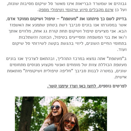
גבוהים או שמשרד הבריאות אינו מאשר סל שיקום מסיבות שונות,
ועל כן
אינם מקבלים סיוע שיקומי וטיפולי מספק
.
בדיוק לשם כך פיתחנו את "מעטפת" – טיפול ושיקום ממוקד אדם
,
אשר במסגרתו אנו בונים סביבך רשת בטחון שתמנע את האשפוז
הבא. אני מציעים טיפול ושיקום תחת קורת גג אחת, מלווים אותך
ו/או את בני המשפחה ומסייעים בטיפול, הכוונה והשתלבות
בתחומי החיים השונים, ליווי בהגשת בקשה לשירותי סל שיקום
ועוד.
ב"מעטפת" אתה נמצא במרכז התהליך, ובהתאם לצרכיך אנו בונים
מעטפת הכוללת צוות של מומחים ואנשי מקצוע מנוסים מתחומים
שונים, במטרה לבנות סביבך "חליפה טיפולית ושיקומית" מותאמת
אישית.
לפרטים נוספים,
לחצו כאן וצרו עימנו קשר.