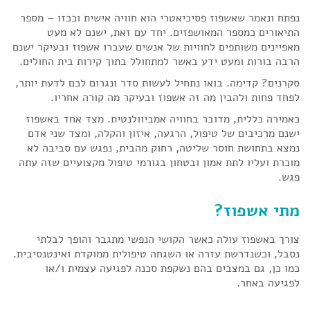
נפתח ונאמר שאשפוז פסיכיאטרי הוא חוויה אישית וככזו – מספר
התיאורים כמספר המאושפזים. יחד עם זאת, ישנם לא מעט
מאפיינים משותפים לחוויות של אנשים שעברו אשפוז ובעיקר ישנם
הרבה בורות ומעט ידע באשר למתחולל בתוך קירות בית החולים.
סקרנים? קדימה. בואו נתחיל לעשות סדר ונגרום לכם לדעת יותר,
לפחד פחות ולהבין מה זה אשפוז ובעיקר מה קורה אחריו.
כאמירה כללית, מדובר בחוויה אמביוולנטית. מצד אחד באשפוז
ישנם מרכיבים של טיפול, הרגעה, איזון והקלה, ומצד שני אדם
נמצא בתחושת חוסר שליטה, רחוק מהבית, נפגש עם סביבה לא
מוכרת ועליו לתת אמון ובטחון בגורמי טיפול מקצועיים שזה עתה
פגש.
מתי אשפוז?
צורך באשפוז עולה כאשר הקושי הנפשי מתגבר והופך לבלתי
נסבל, וכשנדרשת עזרה או השגחה טיפולית ממוקדת ואינטנסיבית.
כמו כן, גם במצבים בהם נשקפת סכנה לפגיעה עצמית ו/או
לפגיעה באחר.