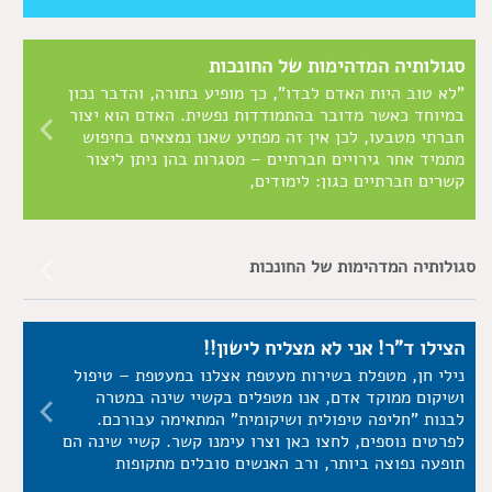
סגולותיה המדהימות של החונכות
"לא טוב היות האדם לבדו", כך מופיע בתורה, והדבר נכון
במיוחד כאשר מדובר בהתמודדות נפשית. האדם הוא יצור
חברתי מטבעו, לכן אין זה מפתיע שאנו נמצאים בחיפוש
מתמיד אחר גירויים חברתיים – מסגרות בהן ניתן ליצור
קשרים חברתיים כגון: לימודים,
סגולותיה המדהימות של החונכות
הצילו ד"ר! אני לא מצליח לישון!!
נילי חן, מטפלת בשירות מעטפת אצלנו במעטפת – טיפול
ושיקום ממוקד אדם, אנו מטפלים בקשיי שינה במטרה
לבנות "חליפה טיפולית ושיקומית" המתאימה עבורכם.
לפרטים נוספים, לחצו כאן וצרו עימנו קשר. קשיי שינה הם
תופעה נפוצה ביותר, ורב האנשים סובלים מתקופות