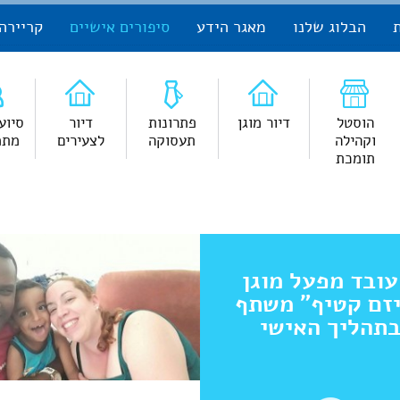
הבלוג שלנו
מאגר הידע
סיפורים אישיים
קריירה
הוסטל
דיור מוגן
פתרונות
דיור
סיוע
וקהילה
תעסוקה
לצעירים
מתמ
תומכת
 עובד מפעל מוגן
זם קטיף" משתף
תהליך האישי