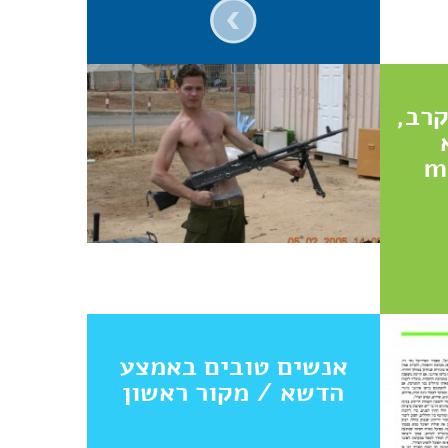
קרב,
אנשים טובים באמצע
הדשא / מקור ראשון