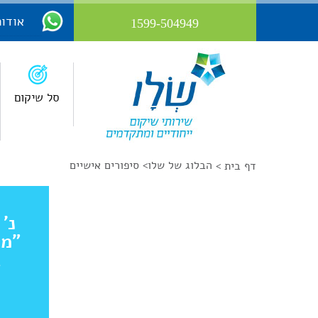
אודות
1599-504949
סל שיקום
הבלוג של שלו
>
סיפורים אישיים
דף בית >
נ'
"מי
ב