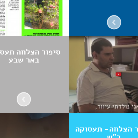
סיפור הצלחה תעס
באר שבע
ר הצלחה- תעסוקה
ב"ש