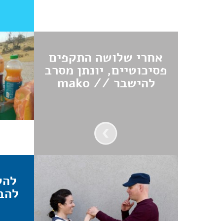
אחרי שלושה התקפים
פסיכוטיים, יונתן מסרב
להישבר // mako
להק
להב