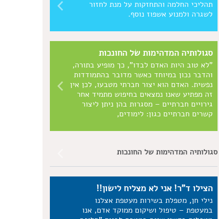
תהליכי החלמה והתחזקות על מנת לחזור
לשגרה ולמנוע אשפוז נוסף.
סגולותיה המדהימות של החונכות
"לא טוב היות האדם לבדו", כך מופיע בתורה,
והדבר נכון במיוחד כאשר מדובר בהתמודדות
נפשית. האדם הוא יצור חברתי מטבעו, לכן אין
זה מפתיע שאנו נמצאים בחיפוש מתמיד אחר
גירויים חברתיים – מסגרות בהן ניתן ליצור
קשרים חברתיים כגון: לימודים,
סגולותיה המדהימות של החונכות
הצילו ד"ר! אני לא מצליח לישון!!
נילי חן, מטפלת בשירות מעטפת אצלנו
במעטפת – טיפול ושיקום ממוקד אדם, אנו