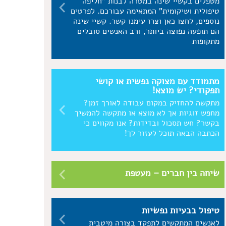
מטפלים בקשיי שינה במטרה לבנות "חליפה
טיפולית ושיקומית" המתאימה עבורכם. לפרטים
נוספים, לחצו כאן וצרו עימנו קשר. קשיי שינה
הם תופעה נפוצה ביותר, ורב האנשים סובלים
מתקופות
מתמודד עם מצוקה נפשית או קושי
תפקודי? יש מוצא!
מתקשה להחזיק במקום עבודה לאורך זמן?
מחפש זוגיות אך לא מוצא או מתקשה להמשיך
בקשר? חש תסכול ובדידות? אנו מקווים כי
הכתבה הבאה תוכל לעזור לך!
שיחה בין חברים – מעטפת
טיפול בבעיות נפשיות
לאנשים המתקשים לתפקד בצורה מיטבית