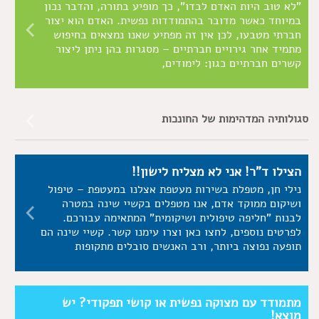
"לא טוב היות האדם לבדו", כך מופיע בתורה, והדבר נכון
במיוחד כאשר מדובר בהתמודדות נפשית. האדם הוא יצור
חברתי מטבעו, לכן אין זה מפתיע שאנו נמצאים בחיפוש
מתמיד אחר גירויים חברתיים – מסגרות בהן ניתן ליצור
קשרים חברתיים כגון: לימודים,
סגולותיה המדהימות של החונכות
הצילו ד"ר! אני לא מצליח לישון!!
נילי חן, מטפלת בשירות מעטפת אצלנו במעטפת – טיפול
ושיקום ממוקד אדם, אנו מטפלים בקשיי שינה במטרה
לבנות "חליפה טיפולית ושיקומית" המתאימה עבורכם.
לפרטים נוספים, לחצו כאן וצרו עימנו קשר. קשיי שינה הם
תופעה נפוצה ביותר, ורב האנשים סובלים מתקופות
מתמודד עם מצוקה נפשית או קושי תפקודי? יש
מוצא!