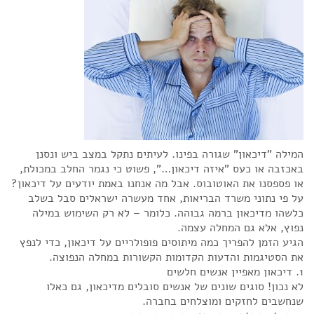
המילה "דיכאון" שגורה בפינו. לעיתים נתקל במצב ביש ונסנן
באכזבה או כעס "איזה דיכאון…", פשוט כי נגמר החלב במכולת,
או פספסנו את האוטובוס. אבל מה אנחנו באמת יודעים על דיכאון?
על פי נתוני משרד הבריאות, אחד מעשרה ישראלים סבל בשלב
כלשהו מדיכאון ברמה גבוהה. כלומר – לא רק השימוש במילה
נפוץ, אלא גם המחלה עצמה.
הגיע הזמן להפריך כמה מיתוסים פופולריים על דיכאון, כדי לנפץ
את הסטיגמות והדעות הקדומות הקשורות במחלה הנפוצה.
1. דיכאון מאפיין אנשים חלשים
לא נכון! סוגים שונים של אנשים סובלים מדיכאון, גם כאלו
שנחשבים לחזקים ומוצלחים בחברה.