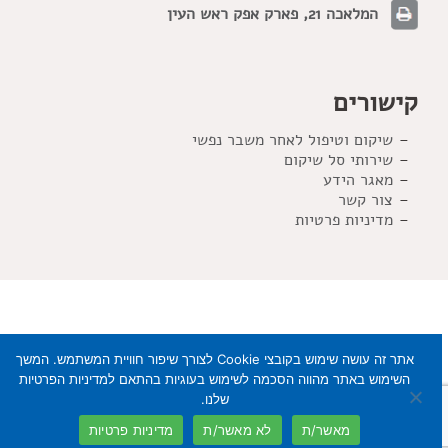
המלאכה 21, פארק אפק ראש העין
קישורים
שיקום וטיפול לאחר משבר נפשי
שירותי סל שיקום
מאגר הידע
צור קשר
מדיניות פרטיות
אתר זה עושה שימוש בקובצי Cookie לצורך שיפור חוויית המשתמש. המשך
השימוש באתר מהווה הסכמה לשימוש בעוגיות בהתאם למדיניות הפרטיות
שלנו.
סל שיקום
הוסטל וקהילה
דיור מוגן
פתרונות
דיור לצעירים
מאשר/ת
לא מאשר/ת
מדיניות פרטיות
תומכת
תעסוקה