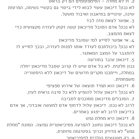
2. זו לא מחלה – הסימפטומים הם רק בראש
לא נכון! דיכאון עשוי לבוא לידי ביטוי גם בקשיי נשימה, הפרעות
שינה, שינויים בתיאבון ואיבוד משקל.
3. אפשר לצאת מזה לבד
לא נכון! אדם הסובל מדיכאון קשה זקוק לעזרה מקצועית כדי
לצאת מהמצב.
4. אי אפשר לסייע למי שסובל מדיכאון
לא נכון! ביכולתכם לעודד אותו לפנות לעזרה, ובכך לסייע לו
להתגבר על המצב המאתגר.
5. דיכאון עובר בתורשה
נכון חלקית. לא כל אדם שיש לו קרוב שסבל מדיכאון יחלה
במחלה, וייתכנו מקרים חדשים של דיכאון ללא היסטוריה
משפחתית.
6. דיכאון הוא תמיד תוצאה של אירוע ספציפי
לא נכון! דיכאון עלול להופיע ללא כל סיבה נראית לעין.
7. הסובלים מדיכאון מסוכנים לסביבה
לרוב לא נכון. דיכאון עלול לדחוף אדם למעשה אובדני, אך אדם
בדיכאון לרוב לא יפגע באחרים.
8. דיכאון היא מחלת נפש
לא נכון! דיכאון נחשב להפרעה פסיכיאטרית נפוצה. המונח "מחלת
נפש" לא מדויק וכרוך בסטיגמה מיותרת.
9. רק משוגעים הולכים לפסיכיאטר